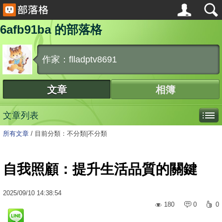
6afb91ba 的部落格
作家：flladptv8691
文章
相簿
文章列表
所有文章
/
目前分類：不分類|不分類
自我照顧：提升生活品質的關鍵
2025
/
09
/
10
14:38:54
180
0
0