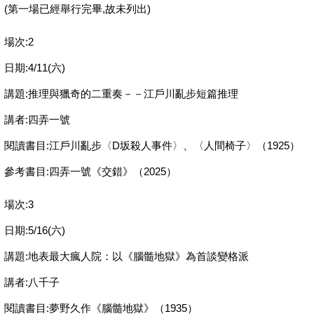
(第一場已經舉行完畢,故未列出)
場次:2
日期:4/11(六)
講題:推理與獵奇的二重奏－－江戶川亂步短篇推理
講者:四弄一號
閱讀書目:江戶川亂步〈D坂殺人事件〉、〈人間椅子〉（1925）
參考書目:四弄一號《交錯》（2025）
場次:3
日期:5/16(六)
講題:地表最大瘋人院：以《腦髓地獄》為首談變格派
講者:八千子
閱讀書目:夢野久作《腦髓地獄》（1935）