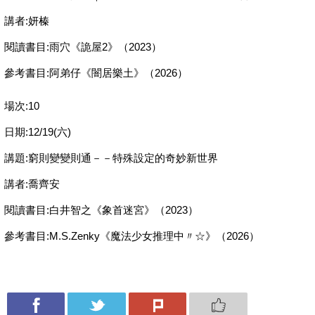
講者:妍榛
閱讀書目:雨穴《詭屋2》（2023）
參考書目:阿弟仔《闇居樂土》（2026）
場次:10
日期:12/19(六)
講題:窮則變變則通－－特殊設定的奇妙新世界
講者:喬齊安
閱讀書目:白井智之《象首迷宮》（2023）
參考書目:M.S.Zenky《魔法少女推理中〃☆》（2026）