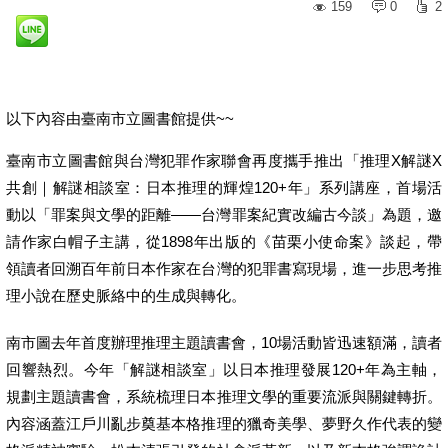
159
0
2
以下內容由臺南市立圖書館提供~~
臺南市立圖書館與台灣犯罪作家聯會再度攜手推出「推理X解謎X
共創｜解謎相談室：日本推理的輝煌120+年」系列講座，首場活
動以「罪案與文學的距離——台灣罪案紀實改編古今談」為題，邀
請作家白帽子主講，從1898年出版的《苗栗小使命案》談起，帶
領讀者回溯百年前日本作家在台灣的犯罪書寫現場，進一步思考推
理小說在歷史脈絡中的生成與轉化。
南市圖去年首度辦理推理主題讀書會，10場活動皆迅速額滿，讀者
回響熱烈。今年「解謎相談室」以日本推理發展120+年為主軸，
規劃主題讀書會，系統梳理日本推理文學的重要流派與關鍵轉折。
內容涵蓋江戶川亂步奠基本格推理的獵奇美學、夢野久作代表的變