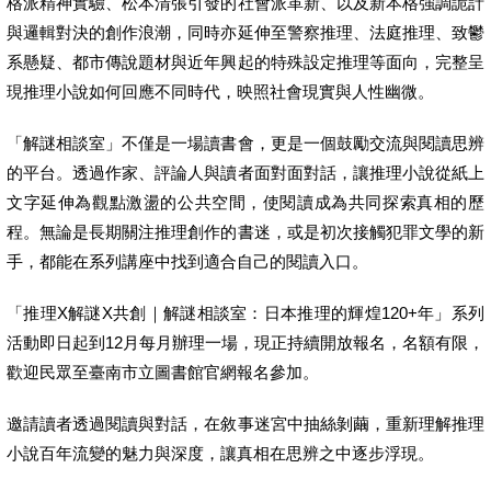
格派精神實驗、松本清張引發的社會派革新、以及新本格強調詭計
與邏輯對決的創作浪潮，同時亦延伸至警察推理、法庭推理、致鬱
系懸疑、都市傳說題材與近年興起的特殊設定推理等面向，完整呈
現推理小說如何回應不同時代，映照社會現實與人性幽微。
「解謎相談室」不僅是一場讀書會，更是一個鼓勵交流與閱讀思辨
的平台。透過作家、評論人與讀者面對面對話，讓推理小說從紙上
文字延伸為觀點激盪的公共空間，使閱讀成為共同探索真相的歷
程。無論是長期關注推理創作的書迷，或是初次接觸犯罪文學的新
手，都能在系列講座中找到適合自己的閱讀入口。
「推理X解謎X共創｜解謎相談室：日本推理的輝煌120+年」系列
活動即日起到12月每月辦理一場，現正持續開放報名，名額有限，
歡迎民眾至臺南市立圖書館官網報名參加。
邀請讀者透過閱讀與對話，在敘事迷宮中抽絲剝繭，重新理解推理
小說百年流變的魅力與深度，讓真相在思辨之中逐步浮現。