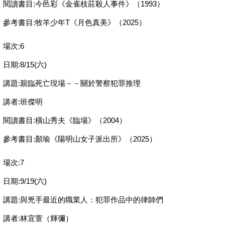
閱讀書目:今邑彩《金雀枝莊殺人事件》（1993）
參考書目:牧羊少年T《月色真美》（2025）
場次:6
日期:8/15(六)
講題:親臨死亡現場－－關於警察犯罪推理
講者:班傑明
閱讀書目:橫山秀夫《臨場》（2004）
參考書目:顏瑜《陽明山女子派出所》（2025）
場次:7
日期:9/19(六)
講題:與兇手最近的職業人：犯罪作品中的律師們
講者:林宜萱（輝彌）