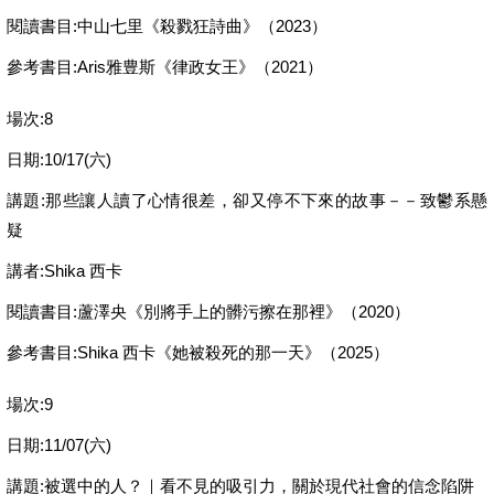
閱讀書目:中山七里《殺戮狂詩曲》（2023）
參考書目:Aris雅豊斯《律政女王》（2021）
場次:8
日期:10/17(六)
講題:那些讓人讀了心情很差，卻又停不下來的故事－－致鬱系懸
疑
講者:Shika 西卡
閱讀書目:蘆澤央《別將手上的髒污擦在那裡》（2020）
參考書目:Shika 西卡《她被殺死的那一天》（2025）
場次:9
日期:11/07(六)
講題:被選中的人？｜看不見的吸引力，關於現代社會的信念陷阱