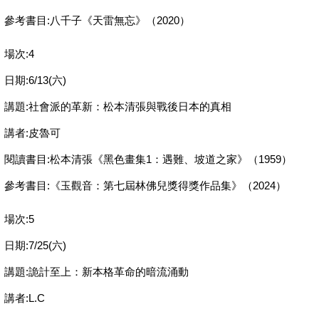
參考書目:八千子《天雷無忘》（2020）
場次:4
日期:6/13(六)
講題:社會派的革新：松本清張與戰後日本的真相
講者:皮魯可
閱讀書目:松本清張《黑色畫集1：遇難、坡道之家》（1959）
參考書目:《玉觀音：第七屆林佛兒獎得獎作品集》（2024）
場次:5
日期:7/25(六)
講題:詭計至上：新本格革命的暗流涌動
講者:L.C