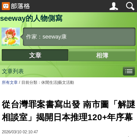
seeway的人物側寫
作家：seeway康
文章
相簿
文章列表
所有文章
/
目前分類：休閒生活|藝文活動
從台灣罪案書寫出發 南市圖「解謎
相談室」揭開日本推理120+年序幕
2026
/
03
/
10
02:10:47