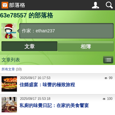
63e78557 的部落格
作家：ethan237
文章
相簿
文章列表
所有文章
(10)
2025
/
09
/
17
16:17:53
99
佳餚盛宴：味蕾的極致旅程
2025
/
09
/
17
15:53:18
100
私廚的味覺日記：在家的美食饗宴