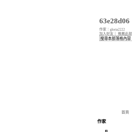
63e28d
作家：gloria2222
加入好友
｜
推薦此部
首頁
作家