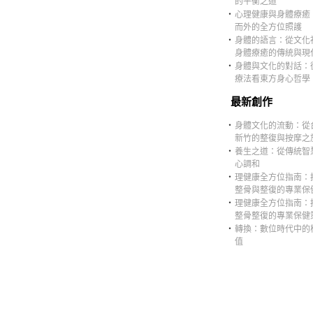
的平衡之道
‧
心理健康與身體療癒
而外的全方位照護
‧
身體的語言：從文化
身體療癒的傳統與現
‧
身體與文化的對話：
療法看東方身心哲學
最新創作
‧
身體文化的流動：從
新竹的整復與按摩之
‧
養生之道：從傳統智
心調和
‧
理健康全方位指南：
整骨與整復的專業保
‧
理健康全方位指南：
整骨整復的專業保健
‧
轉換：數位時代中的
值