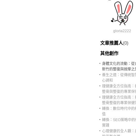
gloria2222
文章推薦人
(0)
其他創作
‧
身體文化的流動：從
新竹的整復與按摩之
‧
養生之道：從傳統智
心調和
‧
理健康全方位指南：
整骨與整復的專業保
‧
理健康全方位指南：
整骨整復的專業保健
‧
轉換：數位時代中的
值
‧
轉換：SEO策略中的
實踐
‧
心理健康的全人觀：