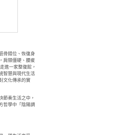
筋骨錯位、恢復身
，肩頸僵硬、腰痠
走進一家整復館，
統智慧與現代生活
對文化傳承的實
快節奏生活之中，
方哲學中「陰陽調