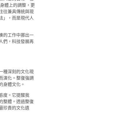
身體上的調整，更
往往兼具傳統與現
法」，而是現代人
湊的工作中挪出一
人們，科技發展再
一種深刻的文化現
而演化。整復強調
的身體文化。
態度。它提醒我
的整體。透過整復
最珍貴的文化遺