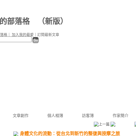
06 的部落格
（
新版
）
落格
｜
加入我的最愛
｜
訂閱最新文章
文章創作
個人相簿
訪客簿
作家簡介
身體文化的流動：從台北到新竹的整復與按摩之旅