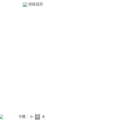
網路城邦
字體：
小
中
大