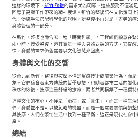
這樣的環境下，
新竹 整復
的需求尤為明顯。這些服務不僅滿足
回應了高壓工作帶來的精神疲憊。新竹的整復館在文化氛圍上
代：傳統手法搭配科學化的說明，讓整復不再只是「古老的療
身體管理的一部分。
在新竹，整復也隱含著一種「時間哲學」。工程師們願意在緊
兩小時，接受整復，這其實是一種與身體對話的方式。它提醒
快，身體的需求仍舊需要以文化智慧來回應。
身體與文化的交響
從台北到新竹，整復與按摩不僅是醫療技術或商業行為，而是
象。它們蘊含著東方傳統的哲學思想，也隨著都市生活的變化
秩序的恢復，按摩注重舒緩的療癒，兩者共同構築了一種獨特
這種文化的核心，不僅是「治病」或「養生」，而是一種生活
們，身體並不是可以被忽略的機器，而是一個需要關懷與調整
與按摩，人們在繁忙生活中找到一種平衡，這正是現代社會中
產。
總結