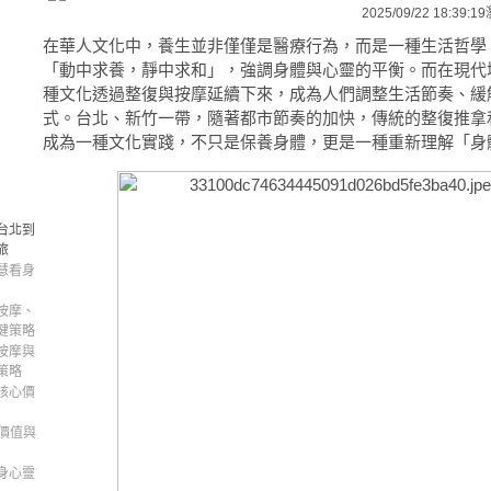
2025/09/22 18:39:19
在華人文化中，養生並非僅僅是醫療行為，而是一種生活哲學
「動中求養，靜中求和」，強調身體與心靈的平衡。而在現代
種文化透過整復與按摩延續下來，成為人們調整生活節奏、緩
式。台北、新竹一帶，隨著都市節奏的加快，傳統的整復推拿
成為一種文化實踐，不只是保養身體，更是一種重新理解「身
台北到
旅
慧看身
按摩、
健策略
按摩與
策略
核心價
價值與
身心靈