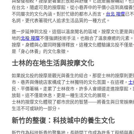
與整復相較，按摩更著重於放鬆與舒緩。它既是醫療輔助，也
在台北，隨處可見的按摩館，從小巷弄中的平價小店到高檔養
不同層次的文化內涵。對於忙碌的都市人而言，
台北 按摩
已不
名詞，更代表著現代人追求生活品質的一種方式。
進一步延伸到北投，這個以溫泉聞名的區域，按摩文化更是與
地的
北投 按摩
不僅強調技術手法，也融合了溫泉療癒的元素。
按摩，身體與心靈同時獲得釋放，這種文化體驗讓北投不僅是
是「身心休養」的文化象徵。
士林的在地生活與按摩文化
如果說北投的按摩是觀光與養生的結合，那麼士林的按摩則更
市、巷弄與傳統店家構成了士林獨特的文化氛圍。在這裡，
士
民、平價著稱。走累了士林夜市，許多人會順道走進按摩館，
放鬆。這不僅是休息，更是一種生活文化的展現。
士林的按摩文化體現了都市庶民的智慧——將養生與日常娛樂
生活不可或缺的一部分。
新竹的整復：科技城中的養生文化
新竹作為科技新貴的聚集地，長時間工作成為許多工程師與專