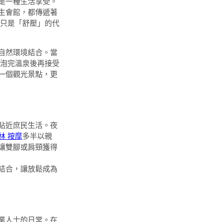
是一種生活享受。
生會館，都傳遞著
只是「舒壓」的代
自然環境結合。當
泡完溫泉後再接受
一個觀光景點，更
貼近庶民生活。夜
林 按摩
多半以親
讓雙腳或肩頸獲得
結合，讓放鬆成為
業人士的日常。在