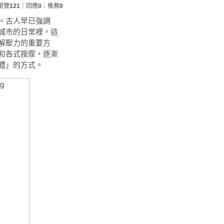
瀏覽
121
｜回應
0
｜推薦
0
。古人早已強調
城市的日常裡，這
解壓力的重要方
和各式按摩，逐漸
體」的方式。