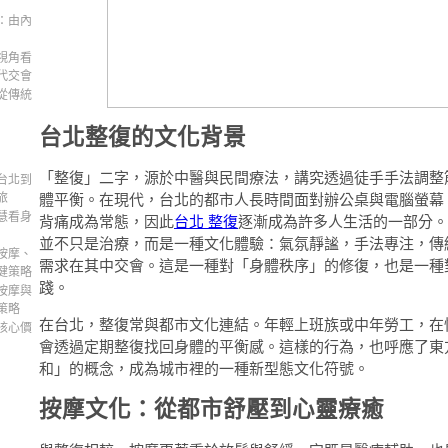
：由內
視角看
代交會
從傳統
台北整復的文化背景
「整復」二字，源於中醫與民間療法，講究透過徒手手法調整
台北到
旅
體平衡。在現代，台北的都市人長時間面對辦公桌與電腦螢幕
慧看身
背痛成為常態，因此
台北 整復
逐漸成為許多人生活的一部分。
並不只是治療，而是一種文化體驗：氣氛靜謐，手法專注，傳
按摩、
需求在其中交會。這是一種對「身體秩序」的修復，也是一種
健策略
踐。
按摩與
策略
在台北，整復常與都市文化連結。年輕上班族或中年勞工，在
核心價
會透過定期整復找回身體的平衡感。這樣的行為，也呼應了東
和」的概念，成為城市裡的一種新型態文化符號。
按摩文化：從都市舒壓到心靈療癒