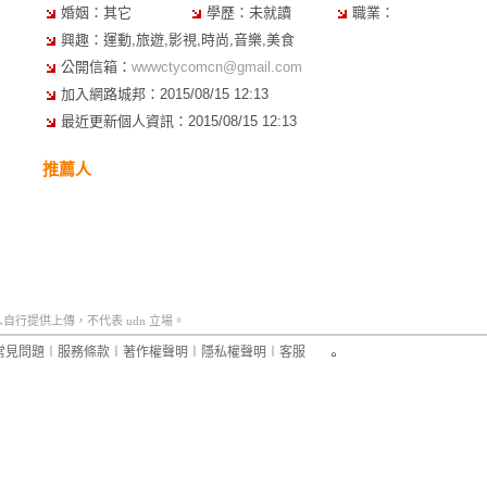
婚姻：其它
學歷：未就讀
職業：
興趣：運動,旅遊,影視,時尚,音樂,美食
公開信箱：
wwwctycomcn@gmail.com
加入網路城邦：2015/08/15 12:13
最近更新個人資訊：2015/08/15 12:13
推薦人
行提供上傳，不代表 udn 立場。
常見問題
︱
服務條款
︱
著作權聲明
︱
隱私權聲明
︱
客服