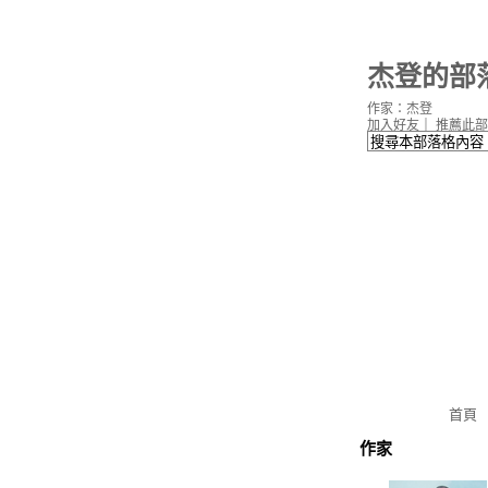
杰登的部
作家：杰登
加入好友
｜
推薦此部
首頁
作家