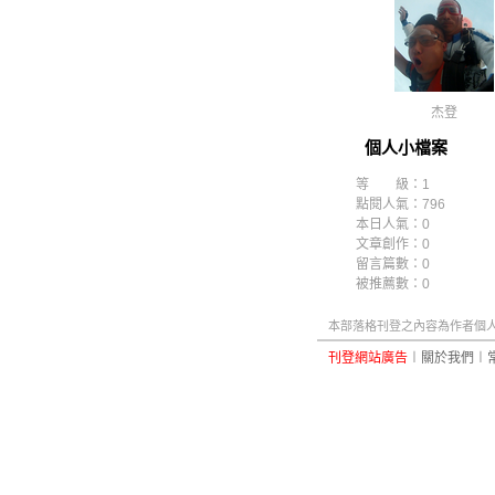
杰登
個人小檔案
等 級：1
點閱人氣：796
本日人氣：0
文章創作：0
留言篇數：0
被推薦數：
0
本部落格刊登之內容為作者個人自
刊登網站廣告
︱
關於我們
︱