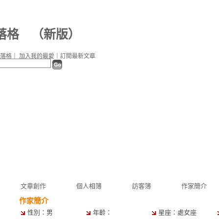
落格
（
新版
）
落格
｜
加入我的最愛
｜
訂閱最新文章
文章創作
個人相簿
訪客簿
作家簡介
作家簡介
性別：男
年齡：
星座：處女座