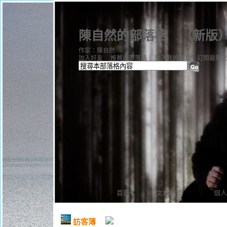
陳自然的部落格
（
新版
作家：陳自然
加入好友
｜
推薦此部落格
｜
加入我的最愛
｜
訂閱最新
首頁
文章創作
個人
訪客簿