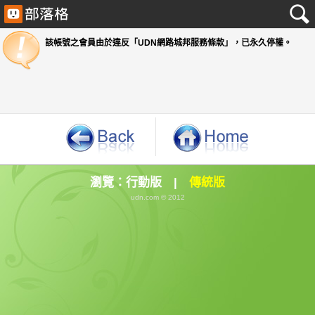
該帳號之會員由於違反「UDN網路城邦服務條款」
瀏覽：
行動版
|
傳統版
udn.com © 2012