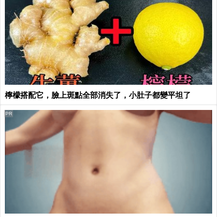
檸檬搭配它，臉上斑點全部消失了，小肚子都變平坦了
PR