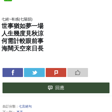
七絕~有感(七陽韻)
世事猶如夢一場
人生幾度見秋涼
何需計較眼前事
海闊天空來日長
回應
自訂分類：
七言絕句