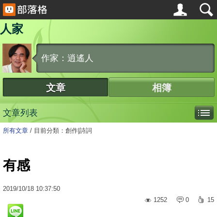
人家
作家：逍遙人
文章
相簿
文章列表
所有文章
/
目前分類：創作|詩詞
有感
2019
/
10
/
18
10:37:50
1252
0
15