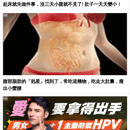
起床就先做件事，沒三天小腹就不見了! 肚子一天天變小！
PR
腹部脂肪的「剋星」找到了，常吃這幾物，吃走大肚囊，瘦
出小蠻腰
PR