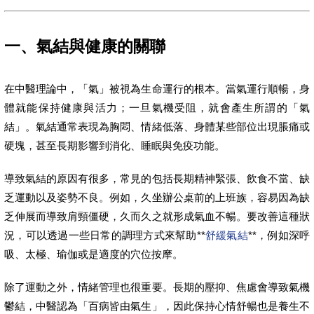
一、氣結與健康的關聯
在中醫理論中，「氣」被視為生命運行的根本。當氣運行順暢，身
體就能保持健康與活力；一旦氣機受阻，就會產生所謂的「氣
結」。氣結通常表現為胸悶、情緒低落、身體某些部位出現脹痛或
硬塊，甚至長期影響到消化、睡眠與免疫功能。
導致氣結的原因有很多，常見的包括長期精神緊張、飲食不當、缺
乏運動以及姿勢不良。例如，久坐辦公桌前的上班族，容易因為缺
乏伸展而導致肩頸僵硬，久而久之就形成氣血不暢。要改善這種狀
況，可以透過一些日常的調理方式來幫助**
舒緩氣結
**，例如深呼
吸、太極、瑜伽或是適度的穴位按摩。
除了運動之外，情緒管理也很重要。長期的壓抑、焦慮會導致氣機
鬱結，中醫認為「百病皆由氣生」，因此保持心情舒暢也是養生不