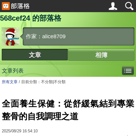
568cef24 的部落格
作家：alice8709
文章
相簿
文章列表
所有文章
/
目前分類：不分類|不分類
全面養生保健：從舒緩氣結到專業
整骨的自我調理之道
2025
/
08
/
29
16:54:10