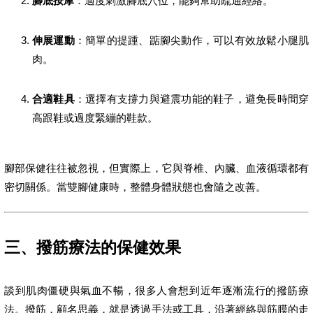
腳底按摩
：適度刺激腳底穴位，能夠幫助疏通經絡。
伸展運動
：簡單的提踵、踮腳尖動作，可以有效放鬆小腿肌
肉。
合適鞋具
：選擇有支撐力與避震功能的鞋子，避免長時間穿
高跟鞋或過度緊繃的鞋款。
腳部保健往往被忽視，但實際上，它與脊椎、內臟、血液循環都有
密切關係。當雙腳健康時，整體身體狀態也會隨之改善。
三、撥筋療法的保健效果
談到肌肉僵硬與氣血不暢，很多人會想到近年逐漸流行的撥筋療
法。撥筋，顧名思義，就是透過手法或工具，沿著經絡與筋膜的走