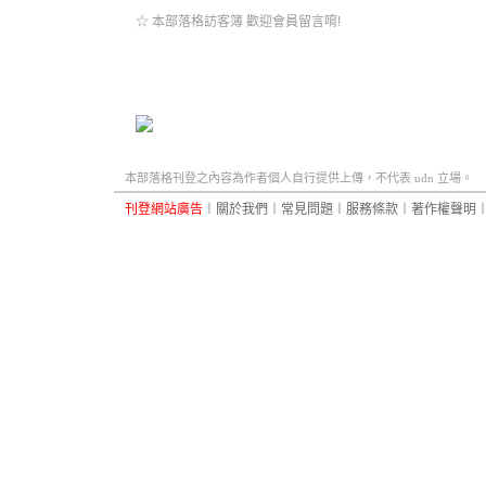
☆ 本部落格訪客簿 歡迎會員留言唷!
本部落格刊登之內容為作者個人自行提供上傳，不代表 udn 立場。
刊登網站廣告
︱
關於我們
︱
常見問題
︱
服務條款
︱
著作權聲明