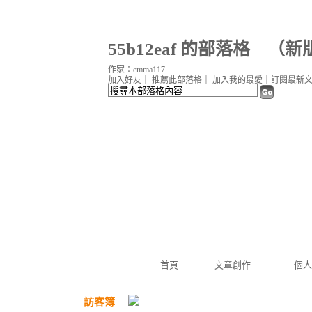
55b12eaf 的部落格
（
新
作家：emma117
加入好友
｜
推薦此部落格
｜
加入我的最愛
｜
訂閱最新
首頁
文章創作
個人
訪客簿