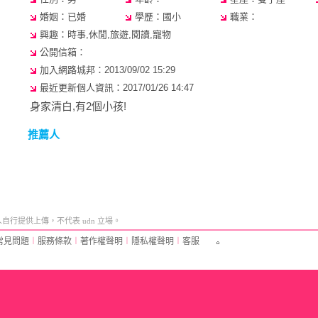
婚姻：已婚
學歷：國小
職業：
興趣：時事,休閒,旅遊,閱讀,寵物
公開信箱：
加入網路城邦：2013/09/02 15:29
最近更新個人資訊：2017/01/26 14:47
身家清白,有2個小孩!
推薦人
行提供上傳，不代表 udn 立場。
常見問題
︱
服務條款
︱
著作權聲明
︱
隱私權聲明
︱
客服