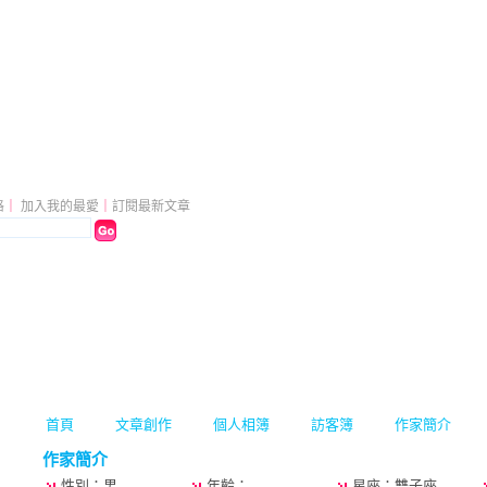
去 專門教壞囝仔大小的!
（
新版
格
｜
加入我的最愛
｜
訂閱最新文章
首頁
文章創作
個人相簿
訪客簿
作家簡介
作家簡介
性別：男
年齡：
星座：雙子座