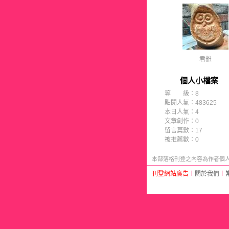
君雅
個人小檔案
等 級：8
點閱人氣：483625
本日人氣：4
文章創作：0
留言篇數：17
被推薦數：
0
本部落格刊登之內容為作者個人自
刊登網站廣告
︱
關於我們
︱