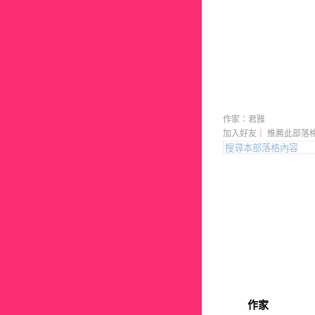
這個阿伯空
作家：君雅
加入好友
｜
推薦此部落
作家