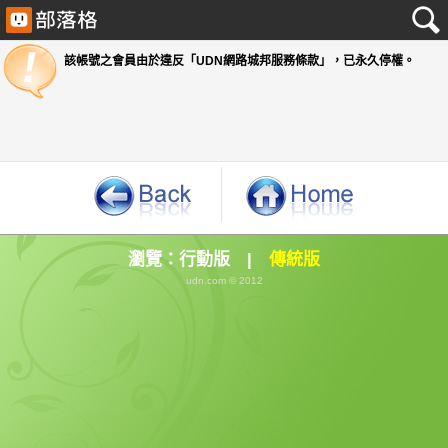
該帳號之會員由於違反「UDN網路城邦服務條款」
瀏覽：
行動版
|
傳統版
udn.com © 2012