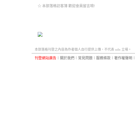
☆ 本部落格訪客簿 歡迎會員留言唷!
本部落格刊登之內容為作者個人自行提供上傳，不代表 udn 立場。
刊登網站廣告
︱
關於我們
︱
常見問題
︱
服務條款
︱
著作權聲明