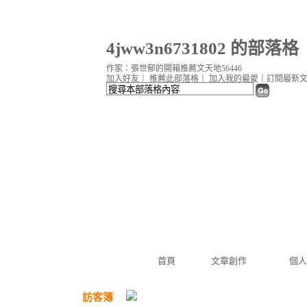
4jww3n6731802 的部落格
作家：張世郁的開箱推薦文天地56446
加入好友
｜
推薦此部落格
｜
加入我的最愛
｜
訂閱最新
首頁
文章創作
個人
訪客簿