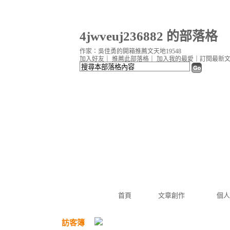
4jwveuj236882 的部落格
作家：吳佳勇的開箱推薦文天地19548
加入好友
｜
推薦此部落格
｜
加入我的最愛
｜
訂閱最新
首頁
文章創作
個人
訪客簿