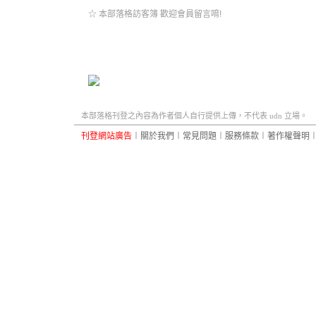
☆ 本部落格訪客簿 歡迎會員留言唷!
本部落格刊登之內容為作者個人自行提供上傳，不代表 udn 立場。
刊登網站廣告
︱
關於我們
︱
常見問題
︱
服務條款
︱
著作權聲明