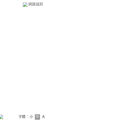
網路城邦
字體：
小
中
大