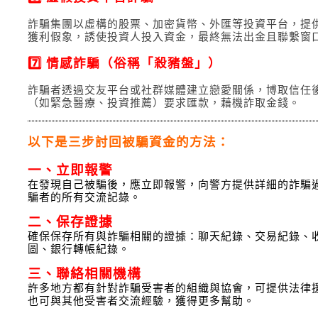
詐騙集團以虛構的股票、加密貨幣、外匯等投資平台，提
獲利假象，誘使投資人投入資金，最終無法出金且聯繫窗
7️⃣ 情感詐騙（俗稱「殺豬盤」）
詐騙者透過交友平台或社群媒體建立戀愛關係，博取信任
（如緊急醫療、投資推薦）要求匯款，藉機詐取金錢。
以下是三步討回被騙資金的方法：
一、立即報警
在發現自
己被騙後，應立即報警，向警方提供詳細的詐騙
騙者的所有交流記錄。
二、保存證據
確保保存所有與詐騙相關的證據：聊天紀錄、交易紀錄、
圖、銀行轉帳紀錄。
三、聯絡相關機構
許多地方都有針對詐騙受害者的組織與協會，可提供法律
也可與其他受害者交流經驗，獲得更多幫
助。