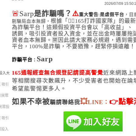
2026/07/09 15:50:
🚨
Sarp
是詐騙嗎？
⚠️
重大警告
:
是虛假平台
，目
根據「👮‍♂️165打詐國家隊」的最
剔
騙局血本無歸，
為詐騙平台！這類假投資平台會以「高收益」、
誘餌，吸引投資者投入資金，並在出金時屢屢拖
資者血本無歸。🈲因此請大家務必規避，遇到需
平台，100%是詐騙，不要猶豫，趕緊停損遠離！
Sarp
詐騙平台
：
請提高警覺
近來網路上
165通報
經查無合規登記
眾投入大
等相關搜尋次數飆升，不少受害者也開始在論
匯 吸引
希望能警惕更多人。
吸引民眾
如果不幸被
💥
👉點擊
騙請聯絡我
LINE：
引民眾投
 吸引
民眾投入