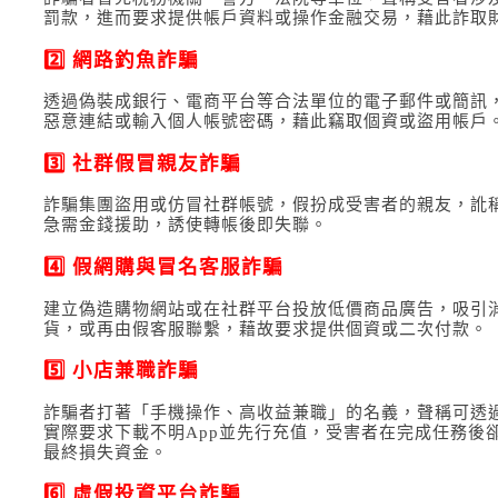
罰款，進而要求提供帳戶資料或操作金融交易，藉此詐取
2️⃣ 網路釣魚詐騙
透過偽裝成銀行、電商平台等合法單位的電子郵件或簡訊
惡意連結或輸入個人帳號密碼，藉此竊取個資或盜用帳戶
3️⃣ 社群假冒親友詐騙
詐騙集團盜用或仿冒社群帳號，假扮成受害者的親友，訛
急需金錢援助，誘使轉帳後即失聯。
4️⃣ 假網購與冒名客服詐騙
建立偽造購物網站或在社群平台投放低價商品廣告，吸引
貨，或再由假客服聯繫，藉故要求提供個資或二次付款。
5️⃣ 小店兼職詐騙
詐騙者打著「手機操作、高收益兼職」的名義，聲稱可透
實際要求下載不明App並先行充值，受害者在完成任務後
最終損失資金。
6️⃣ 虛假投資平台詐騙