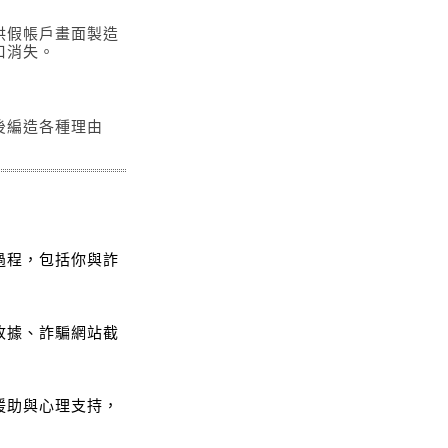
供假帳戶畫面製造
口消失。
後編造各種理由
過程，包括你與詐
收據、詐騙網站截
援助與心理支持，