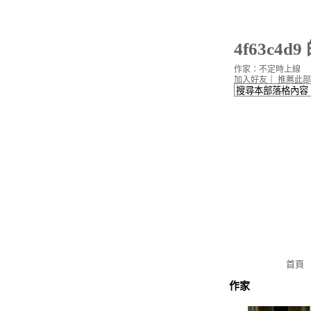
4f63c4d
作家：不定時上線
加入好友
｜
推薦此部
首頁
作家