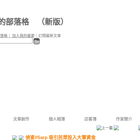
9 的部落格
（
新版
）
落格
｜
加入我的最愛
｜
訂閱最新文章
文章創作
個人相簿
訪客簿
作家簡介
偵查#Sarp 吸引民眾投入大筆資金