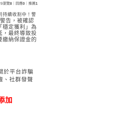
29
瀏覽
8
｜回應
0
｜推薦
1
前持續收割中！警
新警告，
被確認
「穩定獲利」為
延，最終導致投
要繳納保證金的
關於
平台詐騙
壇、社群發聲
添加