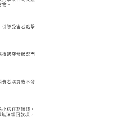
財物。
，引導受害者點擊
。
稱遭遇突發狀況而
消費者購買後不發
過小店任務賺錢，
卻無法領回款項，