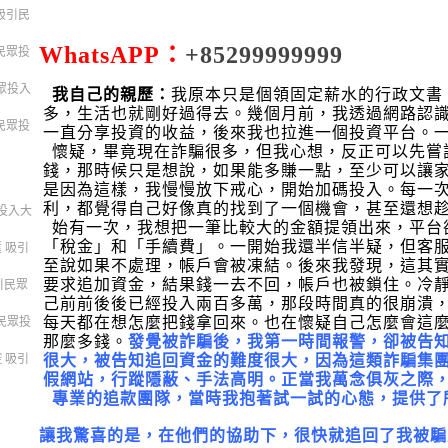
吸引民
WhatsAPP：
+85299999999
民眾投
民眾投入
我自己的親歷：
我原本只是個領固定薪水的行政文書
多，生活也就剛好過得去。幾個月前，我透過網路認
民眾投
一直分享投資的收益，後來我也拉進一個投資平台。
懷疑，畢竟現在詐騙很多，但我心想，反正可以先嘗
錢，那時候只是想說，如果能多賺一點，至少可以讓
是因為這樣，我慢慢放下戒心，開始加碼投入。每一
利，都覺得自己好像真的找到了一個機會，甚至還想
眾投入大
始有一次，我想把一筆比較大的金額提領出來，平台
「稅金」和「手續費」。一開始我還半信半疑，但客
匯 吸引
至說如果不處理，帳戶會被凍結。後來我發現，這其
要求追加資金，結果錢一去不回，帳戶也被鎖住。
冷
吸引民眾
己前前後後已經投入兩百多萬，那段時間真的很崩潰
每天都在想怎麼把錢拿回來。也在懷疑自己怎麼會這
引民眾投
那麼多錢。
發覺
被詐騙後，
我第一時間報警，卻被告
很大，
被告知追回資金的難度很大，因為這類詐騙集
 吸引
假網站，行蹤隱蔽、手法高明。正當我萬念俱灰之際
專業的追款團隊，當時我抱著試一試的心態，提供了
讓我驚喜的是，在他們的協助下，很快就追回了我被騙