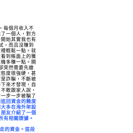
，每個月收入不
識了一個人，對方
一開始其實我也有
試，而且沒賺到
家裡輕鬆一點。就
次看到帳面上的獲
趁機多賺一點。
開
卻突然需要先繳
服態度很強硬，甚
實是詐騙，不斷被
靜下來才發現，自
，不敢跟家人說，
麼一步一步被騙了
知追回資金的難度
團大多在海外架設
，朋友介紹了一個
所有相關證據。
走的資金。這段