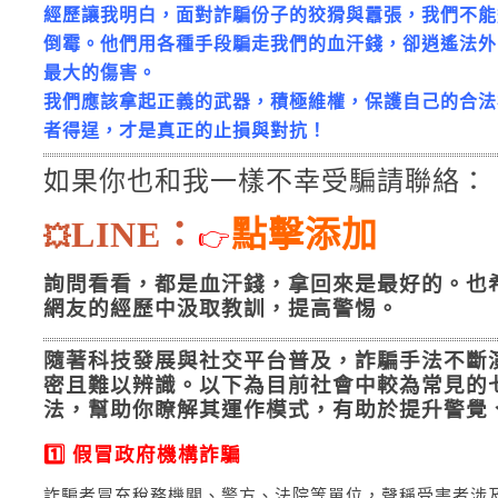
經歷讓我明白，面對詐騙份子的狡猾與囂張，我們不能
倒霉。他們用各種手段騙走我們的血汗錢，卻逍遙法外
最大的傷害。
我們應該拿起正義的武器，積極維權，保護自己的合法
者得逞，才是真正的止損與對抗！
如果你也和我一樣不幸受騙請聯絡：
LINE：
點擊添加
💥
👉
詢問看看，都是血汗錢，拿回來是最好的。也
網友的經歷中汲取教訓，提高警惕。
隨著科技發展與社交平台普及，詐騙手法不斷
密且難以辨識。以下為目前社會中較為常見的
法，幫助你瞭解其運作模式，有助於提升警覺
1️⃣ 假冒政府機構詐騙
詐騙者冒充稅務機關、警方、法院等單位，聲稱受害者涉