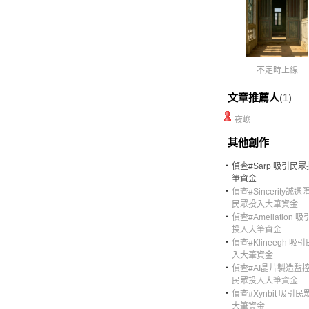
不定時上線
文章推薦人
(1)
夜嶼
其他創作
‧
偵查#Sarp 吸引民
筆資金
‧
偵查#Sincerity誠選
民眾投入大筆資金
‧
偵查#Ameliation 
投入大筆資金
‧
偵查#Klineegh 吸
入大筆資金
‧
偵查#AI晶片製造監控
民眾投入大筆資金
‧
偵查#Xynbit 吸引
大筆資金