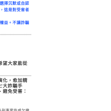
選擇沉默或自認
，這是對受害者
權益。不讓詐騙
希望大家能從
演化，愈加精
七大詐騙手
、避免受害：
及刑事案件或欠繳