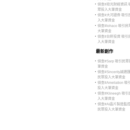
‧
偵查#拾光財經資訊 
眾投入大筆資金
‧
偵查#大河證券 吸引
入大筆資金
‧
偵查#lohaco 吸引
大筆資金
‧
偵查#台軒投資 吸引
入大筆資金
最新創作
‧
偵查#Sarp 吸引民
筆資金
‧
偵查#Sincerity誠選
民眾投入大筆資金
‧
偵查#Ameliation 
投入大筆資金
‧
偵查#Klineegh 吸
入大筆資金
‧
偵查#AI晶片製造監控
民眾投入大筆資金