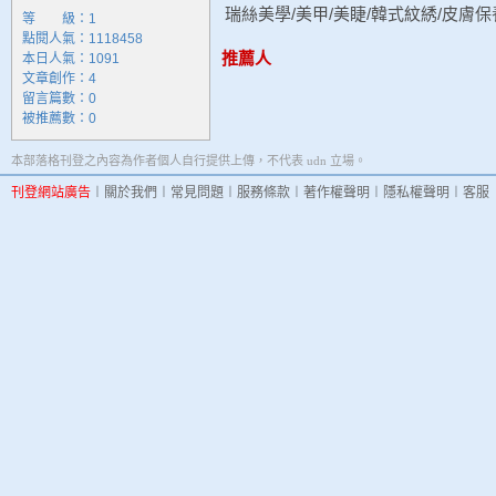
瑞絲美學/美甲/美睫/韓式紋綉/皮膚保
等 級：1
點閱人氣：1118458
推薦人
本日人氣：1091
文章創作：4
留言篇數：0
被推薦數：
0
本部落格刊登之內容為作者個人自行提供上傳，不代表 udn 立場。
刊登網站廣告
︱
關於我們
︱
常見問題
︱
服務條款
︱
著作權聲明
︱
隱私權聲明
︱
客服