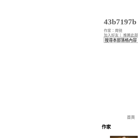
43b719
作家：周锐
加入好友
｜
推薦此部
首頁
作家