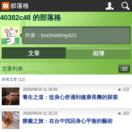
40382c48 的部落格
作家：boclrwidmg422
文章
相簿
文章列表
所有文章
(12)
2025
/
09
/
10
11:18:50
122
養生之道：從身心舒適到健康長壽的探索
2025
/
09
/
10
11:15:22
152
療癒之旅：在台中找回身心平衡的藝術