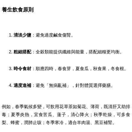
養生飲食原則
清淡少鹽
：避免過度鹹食傷腎。
粗細搭配
：全穀類能提供纖維與能量，搭配細糧更均衡。
時令食材
：順應四時，春食芽，夏食瓜，秋食果，冬食根。
適度進補
：避免「無病亂補」，針對體質選擇藥膳。
例如，春季氣候多變，可飲用花草茶如菊花、薄荷，既清肝又助排
毒；夏季炎熱，宜食苦瓜、蓮子，清心降火；秋季乾燥，可多食
梨、蜂蜜，潤肺止咳；冬季寒冷，適合羊肉湯、黑豆補腎。