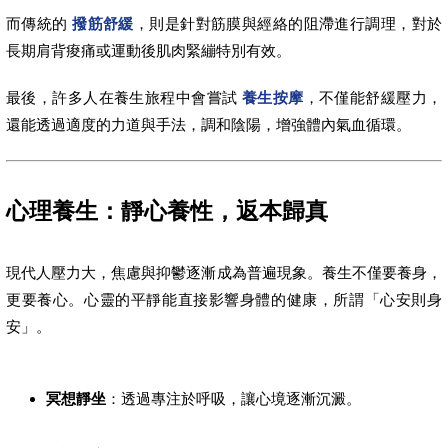
而傳統的
撥筋舒緩
，則是針對筋膜與經絡的阻滯進行調理，對於
長期肩背痠痛或運動後肌肉緊繃特別有效。
最後，許多人在養生旅程中會嘗試
養生按摩
，不僅能舒緩壓力，
還能透過適度的力道與手法，調和陰陽，增強體內氣血循環。
心理養生：靜心養性，返本歸真
現代人壓力大，焦慮與抑鬱逐漸成為普遍現象。養生不僅要養身，
更要養心。心靈的平靜能直接影響身體的健康，所謂「心安則身
安」。
冥想靜坐
：透過專注於呼吸，讓心境逐漸沉澱。