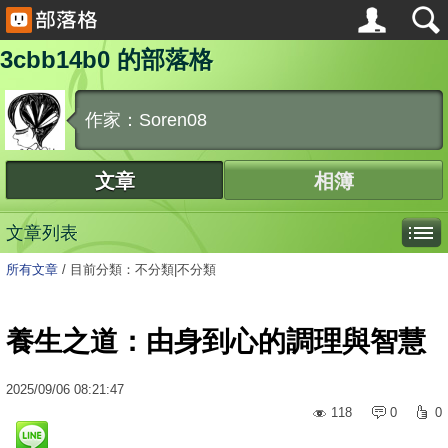
3cbb14b0 的部落格
作家：Soren08
文章
相簿
文章列表
所有文章
/
目前分類：不分類|不分類
養生之道：由身到心的調理與智慧
2025
/
09
/
06
08:21:47
118
0
0