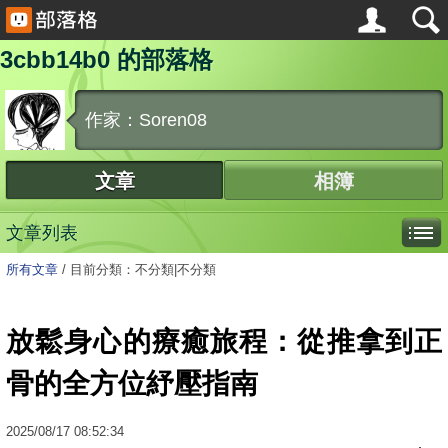
3cbb14b0 的部落格
作家：Soren08
文章
相簿
文章列表
所有文章
/
目前分類：不分類|不分類
放鬆身心的療癒旅程：從推拿到正
骨的全方位紓壓指南
2025
/
08
/
17
08:52:34