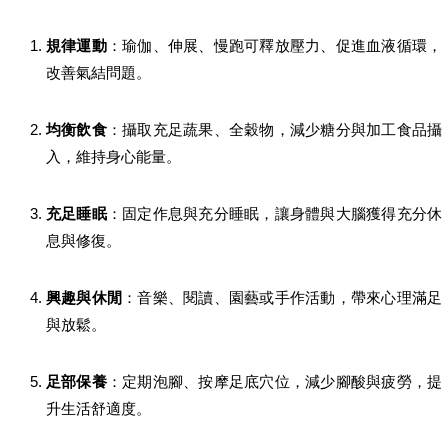
規律運動
：瑜伽、伸展、慢跑可釋放壓力、促進血液循環，
改善氣結問題。
均衡飲食
：攝取充足蔬果、全穀物，減少糖分與加工食品攝
入，維持身心能量。
充足睡眠
：固定作息與充分睡眠，讓身體與大腦獲得充分休
息與修復。
興趣與休閒
：音樂、閱讀、園藝或手作活動，帶來心理滿足
與放鬆。
足部保養
：定期泡腳、按摩足底穴位，減少腳酸與疲勞，提
升生活舒適度。