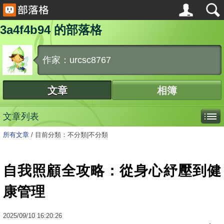
3a4f4b94 的部落格
作家：urcsc8767
文章
相簿
文章列表
所有文章
/
目前分類：不分類|不分類
自我照顧全攻略：從身心紓壓到健
康管理
2025
/
09
/
10
16:20:26