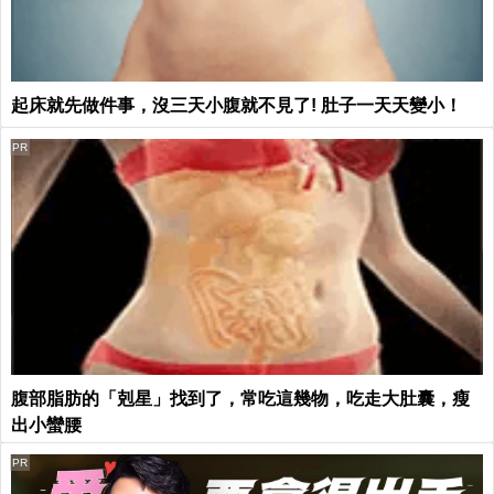
起床就先做件事，沒三天小腹就不見了! 肚子一天天變小！
PR
腹部脂肪的「剋星」找到了，常吃這幾物，吃走大肚囊，瘦
出小蠻腰
PR