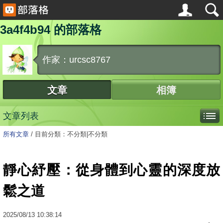
3a4f4b94 的部落格
作家：urcsc8767
文章
相簿
文章列表
所有文章
/
目前分類：不分類|不分類
靜心紓壓：從身體到心靈的深度放
鬆之道
2025
/
08
/
13
10:38:14