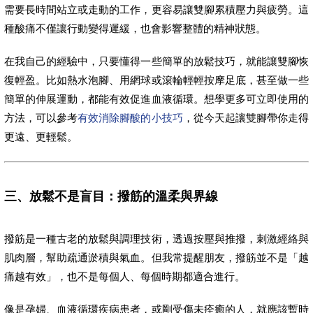
需要長時間站立或走動的工作，更容易讓雙腳累積壓力與疲勞。這
種酸痛不僅讓行動變得遲緩，也會影響整體的精神狀態。
在我自己的經驗中，只要懂得一些簡單的放鬆技巧，就能讓雙腳恢
復輕盈。比如熱水泡腳、用網球或滾輪輕輕按摩足底，甚至做一些
簡單的伸展運動，都能有效促進血液循環。想學更多可立即使用的
方法，可以參考
有效消除腳酸的小技巧
，從今天起讓雙腳帶你走得
更遠、更輕鬆。
三、放鬆不是盲目：撥筋的溫柔與界線
撥筋是一種古老的放鬆與調理技術，透過按壓與推撥，刺激經絡與
肌肉層，幫助疏通淤積與氣血。但我常提醒朋友，撥筋並不是「越
痛越有效」，也不是每個人、每個時期都適合進行。
像是孕婦、血液循環疾病患者，或剛受傷未痊癒的人，就應該暫時