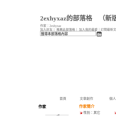
2exhyxaz的部落格
（
新
作家：2exhyxaz
加入好友
｜
推薦此部落格
｜
加入我的最愛
｜
訂閱最新
首頁
文章創作
個人
作家簡介
作家
性別：其它