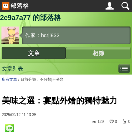
2e9a7a77 的部落格
作家：hcrji832
文章
相簿
文章列表
所有文章
/
目前分類：不分類|不分類
美味之選：宴點外燴的獨特魅力
2025
/
09
/
12
11:13:35
129
0
0