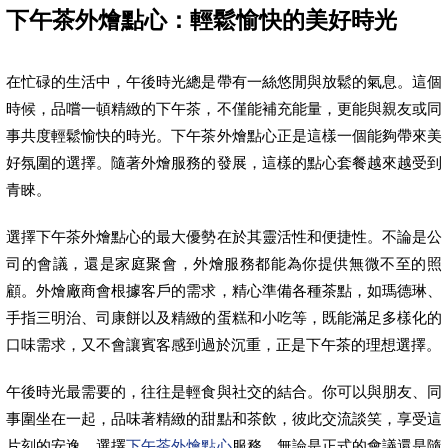
下午茶外燴點心：輕鬆愉快的美好時光
在忙碌的生活中，午後時光總是帶有一絲悠閒與放鬆的氣息。這個
時候，品嚐一頓精緻的下午茶，不僅能補充能量，更能與親友或同
事共度輕鬆愉快的時光。下午茶外燴點心正是這樣一個能夠帶來美
好氛圍的選擇。隨著外燴服務的發展，這樣的點心套餐越來越受到
青睞。
選擇下午茶外燴點心的最大優勢在於其靈活性和便捷性。不論是公
司的會議，還是家庭聚會，外燴服務都能為你提供無微不至的照
顧。外燴廠商會根據客戶的需求，精心準備各種茶點，如瑪德琳、
手指三明治、司康餅以及精緻的蛋糕和小吃等，既能滿足多樣化的
口味需求，又不會讓賓客感到過於沉重，正是下午茶的理想選擇。
午後時光最需要的，往往是輕食與社交的結合。你可以與朋友、同
事圍坐在一起，品味著精緻的甜點和茶飲，彼此交流談笑，享受這
片刻的安逸。選擇
下午茶外燴點心
服務，無論是正式的會議還是隨