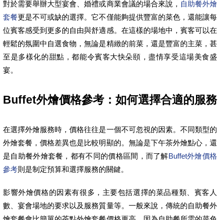
對於需要舉辦大型宴會、婚禮或商業會議的場合來說，
自助餐外燴
套餐
更是不可或缺的選擇。它不僅能夠提供豐富的菜色，還能讓每
位賓客感受到更多的自由與舒適感。在這樣的場地中，賓客可以在
輕鬆的氛圍中自選食物，無論是精緻的前菜，還是豐富的主菜，甚
至是多樣化的甜點，都能令賓客大快朵頤，盡情享受這場美食盛
宴。
Buffet外燴價格參考：如何選擇合適的服務
在選擇外燴服務時，價格往往是一個不可忽視的因素。不同類型的
外燴套餐，價格差異也是比較明顯的。無論是下午茶外燴點心，還
是自助餐外燴套餐，都有不同的價格區間，而了解
Buffet外燴價格
參考
則是制定預算和選擇服務的關鍵。
影響外燴價格的因素有很多，主要包括選擇的菜品種類、賓客人
數、宴會場地的要求以及服務質量等。一般來說，傳統的自助餐外
燴套餐會比簡單的茶點外燴套餐價格更高，因為自助餐所需的菜色