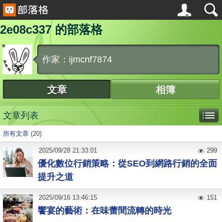
2e08c337 的部落格
作家：ijmcnf7874
文章
相簿
文章列表
所有文章
(20)
2025
/
09
/
28
21:33:01
299
優化數位行銷策略：從SEO到網路行銷的全面
提升之道
2025
/
09
/
16
13:46:15
151
饗宴的藝術：在味蕾間流轉的時光