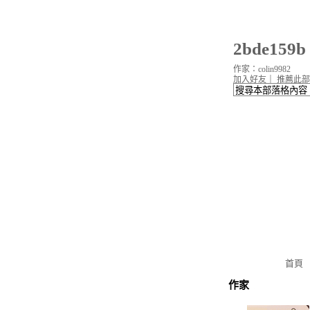
2bde15
作家：colin9982
加入好友
｜
推薦此部
首頁
作家