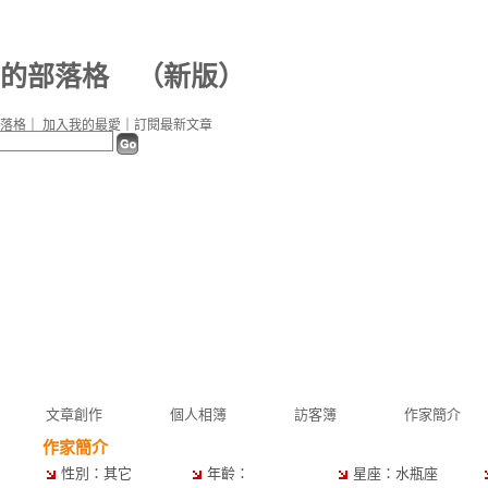
9b 的部落格
（
新版
）
落格
｜
加入我的最愛
｜
訂閱最新文章
文章創作
個人相簿
訪客簿
作家簡介
作家簡介
性別：其它
年齡：
星座：水瓶座