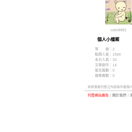
colin9982
個人小檔案
等 級：2
點閱人氣：2569
本日人氣：33
文章創作：14
留言篇數：0
被推薦數：
0
本部落格刊登之內容為作者個人自
刊登網站廣告
︱
關於我們
︱