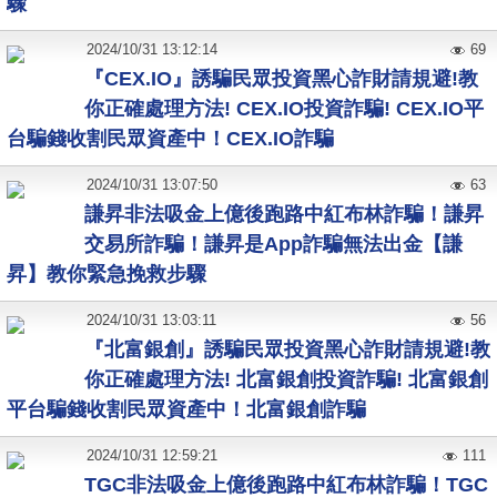
驟
2024
/
10
/
31
13:12:14
69
『CEX.IO』誘騙民眾投資黑心詐財請規避!教
你正確處理方法! CEX.IO投資詐騙! CEX.IO平
台騙錢收割民眾資產中！CEX.IO詐騙
2024
/
10
/
31
13:07:50
63
謙昇非法吸金上億後跑路中紅布林詐騙！謙昇
交易所詐騙！謙昇是App詐騙無法出金【謙
昇】教你緊急挽救步驟
2024
/
10
/
31
13:03:11
56
『北富銀創』誘騙民眾投資黑心詐財請規避!教
你正確處理方法! 北富銀創投資詐騙! 北富銀創
平台騙錢收割民眾資產中！北富銀創詐騙
2024
/
10
/
31
12:59:21
111
TGC非法吸金上億後跑路中紅布林詐騙！TGC