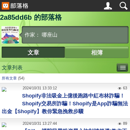
2a85dd6b 的部落格
作家： 哪座山
文章
相簿
文章列表
所有文章
(54)
2024
/
10
/
31
13:33:12
63
Shopify非法吸金上億後跑路中紅布林詐騙！
Shopify交易所詐騙！Shopify是App詐騙無法
出金【Shopify】教你緊急挽救步驟
2024
/
10
/
31
13:27:44
89