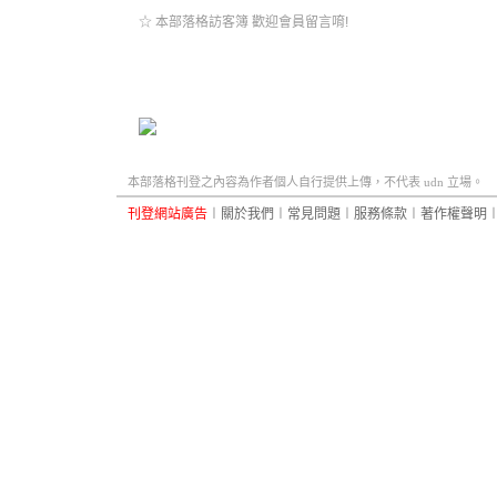
☆ 本部落格訪客簿 歡迎會員留言唷!
本部落格刊登之內容為作者個人自行提供上傳，不代表 udn 立場。
刊登網站廣告
︱
關於我們
︱
常見問題
︱
服務條款
︱
著作權聲明