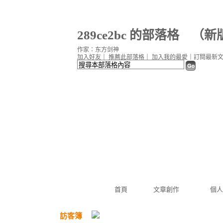
289ce2bc 的部落格
（
新
作家：东方剑神
加入好友
｜
推薦此部落格
｜
加入我的最愛
｜
訂閱最新
首頁
文章創作
個人
訪客簿