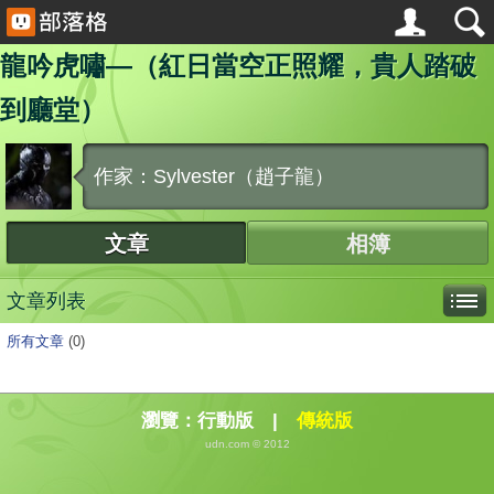
龍吟虎嘯—（紅日當空正照耀，貴人踏破
到廳堂）
作家：Sylvester（趙子龍）
文章
相簿
文章列表
所有文章
(0)
瀏覽：
行動版
|
傳統版
udn.com © 2012