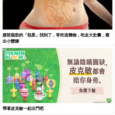
腹部脂肪的「剋星」找到了，常吃這幾物，吃走大肚囊，瘦
出小蠻腰
PR
帶著皮克敏一起出門吧