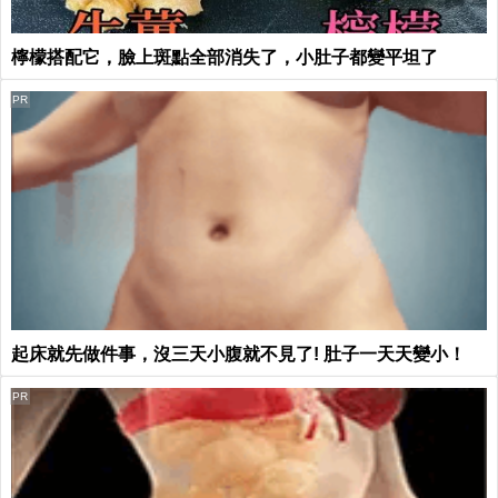
檸檬搭配它，臉上斑點全部消失了，小肚子都變平坦了
PR
起床就先做件事，沒三天小腹就不見了! 肚子一天天變小！
PR