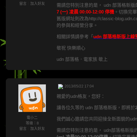
留言
｜
加入好友
需請您特別注意的是， udn 部落格
7 (一) 凌晨 00:00-12:00 停機
。切換完畢後的
舊版網址則改為http://classic-blo
的參與和經營分享。
相關詳情請參考「
udn 部落格新版上線
敬祝 快樂順心
udn 部落格．電家族 敬上
2013/05/22 17:04
親愛的udn格友，您好：
讓各位久等的 udn 部落格新版，即將於
電小二
我們誠心邀請您共同迎接全新面貌的ud
等級：8
留言
｜
加入好友
需請您特別注意的是， udn部落格新
(一) 凌晨00:00-12:00停機
。切換完畢後的新版