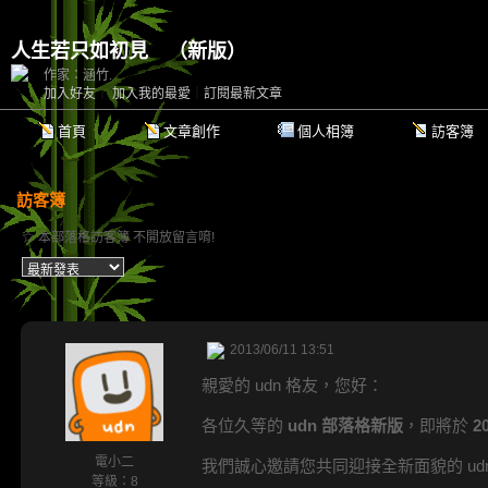
人生若只如初見
（
新版
）
作家：涵竹.
加入好友
｜
加入我的最愛
｜
訂閱最新文章
首頁
文章創作
個人相簿
訪客簿
訪客簿
☆ 本部落格訪客簿 不開放留言唷!
2013/06/11 13:51
親愛的 udn 格友，您好：
各位久等的
udn 部落格新版
，即將於
2
電小二
我們誠心邀請您共同迎接全新面貌的 ud
等級：8