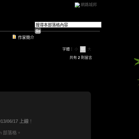
網路城邦
作家簡介
字體：
小
中
大
共有
2
則留言
013/06/17 上線
！
n 部落格。