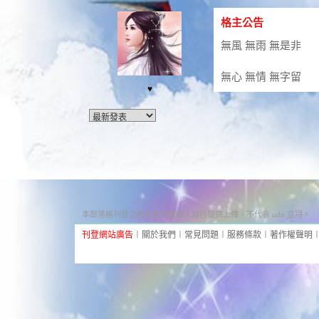
格主公告
無風 無雨 無是非
無心 無情 無字留
♥
本部落格刊登之內容為作者個人自行提供上傳，不代表 udn 立場。
刊登網站廣告
︱
關於我們
︱
常見問題
︱
服務條款
︱
著作權聲明