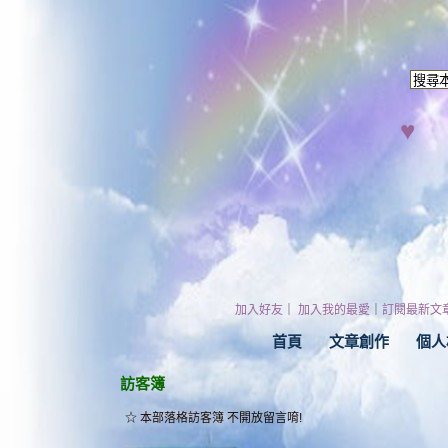
♥
加入好友
｜
加入我的最愛
｜
訂閱最新文
首頁
文章創作
個人
訪客簿
☆ 本部落格訪客簿 不開放留言唷!