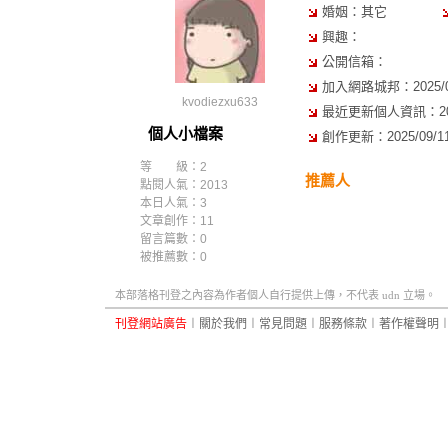
婚姻：其它
興趣：
公開信箱：
加入網路城邦：2025/07/
kvodiezxu633
最近更新個人資訊：2025/
個人小檔案
創作更新：2025/09/11 
等 級：2
推薦人
點閱人氣：2013
本日人氣：3
文章創作：11
留言篇數：0
被推薦數：
0
本部落格刊登之內容為作者個人自行提供上傳，不代表 udn 立場。
刊登網站廣告
︱
關於我們
︱
常見問題
︱
服務條款
︱
著作權聲明