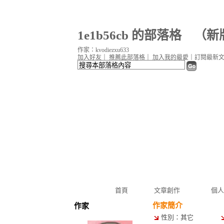
1e1b56cb 的部落格
（
新
作家：kvodiezxu633
加入好友
｜
推薦此部落格
｜
加入我的最愛
｜
訂閱最新
首頁
文章創作
個人
作家簡介
作家
性別：其它