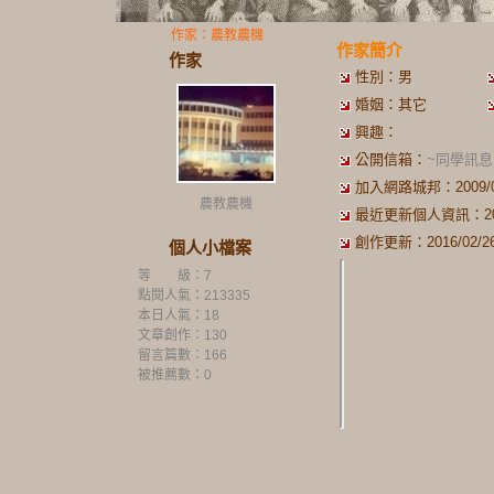
作家：農教農機
作家簡介
作家
性別：男
婚姻：其它
興趣：
公開信箱：
~同學訊息
加入網路城邦：2009/02/
農教農機
最近更新個人資訊：2010/
創作更新：2016/02/26 
個人小檔案
等 級：7
點閱人氣：213335
本日人氣：18
文章創作：130
留言篇數：166
被推薦數：
0