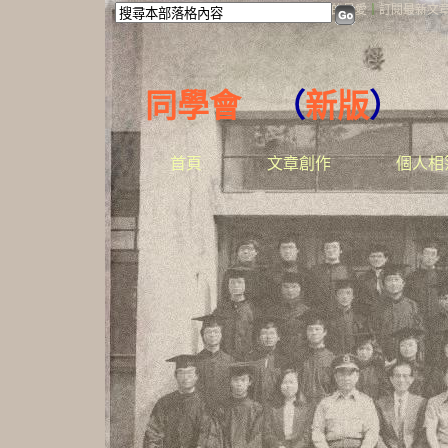
加入好友
｜
推薦此部落格
｜
加入我的最愛
｜
訂閱最新文
同學會
（
新版
）
首頁
文章創作
個人相