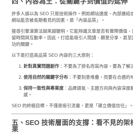
四、內容為王：從關鍵字到價值的延伸
許多人誤以為 SEO 只是技術操作，例如網站速度、內部連
網站能否被長期看見的因素，是「內容品質」。
搜尋引擎演算法越來越聰明，它能辨識文章是否有實際價值、
留時間與互動率。因此，打造能吸引人閱讀、願意分享、甚至回
功的關鍵。
以下是打造高品質 SEO 內容的三大原則：
針對真實問題創作
：不要為了排名而寫內容，要為了解
使用自然的關鍵字分布
：不要刻意堆疊，而要在合適的
保持一致性與專業度
：品牌語氣、主題方向與內容深度
感。
SEO 的終極目標，不僅是吸引流量，更是「建立價值信任」
五、SEO 技術層面的支撐：看不見的
果