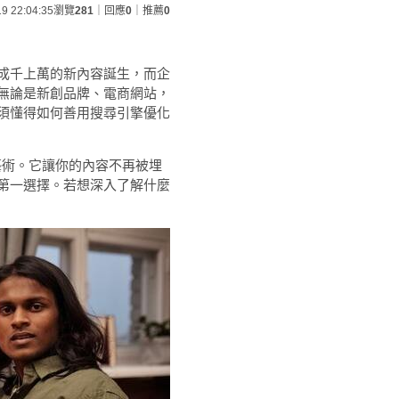
19 22:04:35
瀏覽
281
｜回應
0
｜推薦
0
成千上萬的新內容誕生，而企
無論是新創品牌、電商網站，
須懂得如何善用搜尋引擎優化
藝術。它讓你的內容不再被埋
第一選擇。若想深入了解什麼