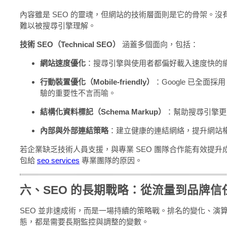
內容雖是 SEO 的靈魂，但網站的技術層面則是它的骨架。
難以被搜尋引擎理解。
技術 SEO（Technical SEO）
涵蓋多個面向，包括：
網站速度優化
：搜尋引擎與使用者都偏好載入速度快的
行動裝置優化（Mobile-friendly）
：Google 已全面
驗的重要性不言而喻。
結構化資料標記（Schema Markup）
：幫助搜尋引擎更
內部與外部連結策略
：建立健康的連結網絡，提升網站
若企業缺乏技術人員支援，與專業 SEO 團隊合作能有效提
包給
seo services
專業團隊的原因。
六、SEO 的長期戰略：從流量到品牌信
SEO 並非速成術，而是一場持續的策略戰。排名的變化、演
態，都是需要長期監控與調整的變數。