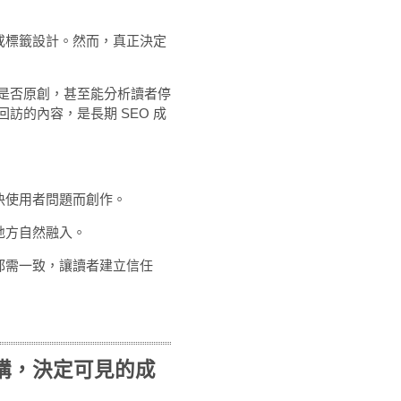
結或標籤設計。然而，真正決定
是否原創，甚至能分析讀者停
訪的內容，是長期 SEO 成
決使用者問題而創作。
地方自然融入。
都需一致，讓讀者建立信任
。
架構，決定可見的成