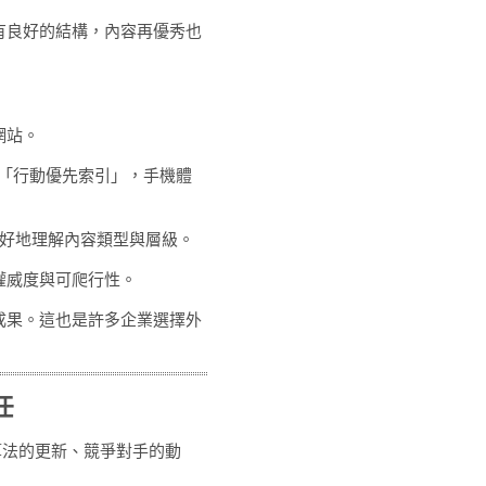
沒有良好的結構，內容再優秀也
網站。
採用「行動優先索引」，手機體
好地理解內容類型與層級。
權威度與可爬行性。
升成果。這也是許多企業選擇外
任
算法的更新、競爭對手的動