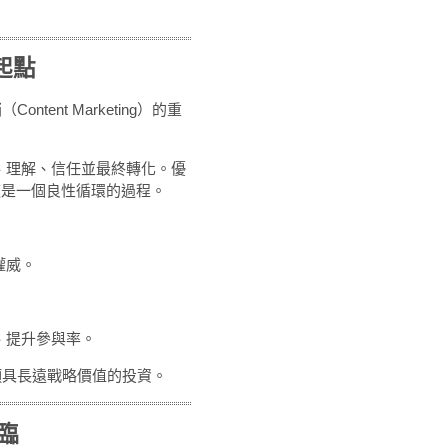
起點
ent Marketing）的重
下、理解、信任並最終轉化。優
。這是一個良性循環的過程。
權威。
、提升參與率。
項具長遠戰略價值的投資。
臨