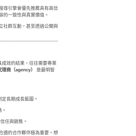
搜尋引擎會優先推薦具有高信
容的一致性與真實價值。
立社群互動，甚至透過公關與
且具成效的結果，往往需要專業
代理商（agency）
是最明智
制定長期成長藍圖。
略。
為信任與銷售。
合適的合作夥伴極為重要。想