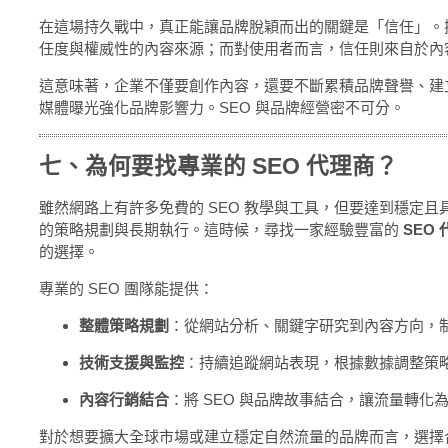
在這場持久戰中，真正能讓品牌脫穎而出的關鍵是「信任」。
任度與權威性的內容來源；而對使用者而言，信任則來自於內
這意味著，企業不僅要創作內容，還要不斷累積品牌聲譽、建
媒體曝光強化品牌影響力。SEO 與品牌經營密不可分。
七、為何要找專業的 SEO 代理商？
雖然網路上有許多免費的 SEO 教學與工具，但要達到穩定
的策略規劃與長期執行。這時候，尋找一家經驗豐富的
SEO 
的選擇。
專業的 SEO 團隊能提供：
整體策略規劃
：從網站分析、關鍵字研究到內容方向，
技術支援與監控
：持續追蹤網站表現，根據數據調整策
內容行銷結合
：將 SEO 與品牌故事結合，讓流量轉化
對於想要擴大全球市場或建立穩定自然流量的品牌而言，選擇