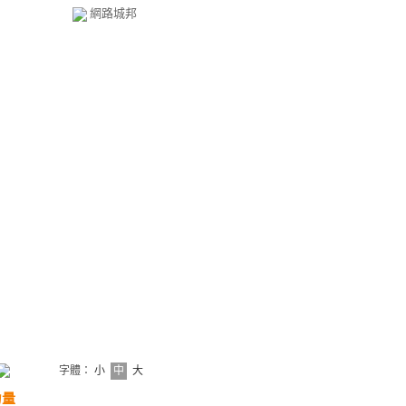
網路城邦
字體：
小
中
大
力量