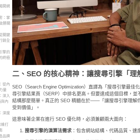
揭開網
密：掌
致勝關
從關鍵
行銷全
引擎的
的終極
二、SEO 的核心精神：讓搜尋引擎「理
：從內
SEO（Search Engine Optimization）直譯為「搜尋
力量
尋引擎結果頁（SERP）中排名更高。但要達成這個目標，並
：深入
結構那麼簡單。真正的 SEO 精髓在於——「讓搜尋引擎理
略與內
受到價值」。
：深度
這意味著企業在進行 SEO 優化時，必須兼顧兩大面向：
思維打
搜尋引擎的演算法需求
：包含網站結構、代碼品質、速
南
造品牌