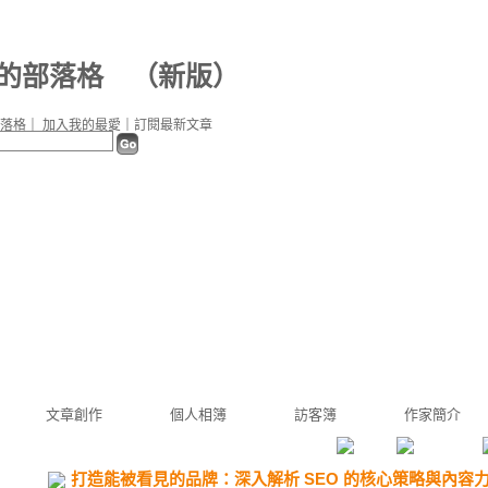
e 的部落格
（
新版
）
落格
｜
加入我的最愛
｜
訂閱最新文章
文章創作
個人相簿
訪客簿
作家簡介
打造能被看見的品牌：深入解析 SEO 的核心策略與內容