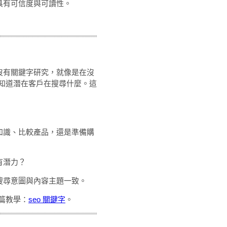
具有可信度與可讀性。
。沒有關鍵字研究，就像是在沒
知道潛在客戶在搜尋什麼。這
知識、比較產品，還是準備購
有潛力？
搜尋意圖與內容主題一致。
篇教學：
seo 關鍵字
。