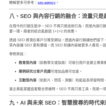
瞭解更多可參考：
seo agency
。
八、SEO 與內容行銷的融合：流量只是
在現今的行銷生態中，SEO 不再只是技術行為，而是內容行銷（Cont
要一環。兩者的結合能創造 1+1>2 的效應。
透過 SEO 將潛在客戶引導至網站，透過內容行銷讓他們留
質內容讓 SEO 更有價值，而 SEO 則讓內容被更多人看見
舉例來說：
教育型內容
（如教學文或指南）可吸引用戶並建立專業
案例研究
或
客戶見證
可增加品牌可信度。
互動型內容
（如影片、問答、測驗）則能延長停留時間
當企業能掌握這套整合思維時，SEO 不再只是工具，而是一
九、AI 與未來 SEO：智慧搜尋的時代來