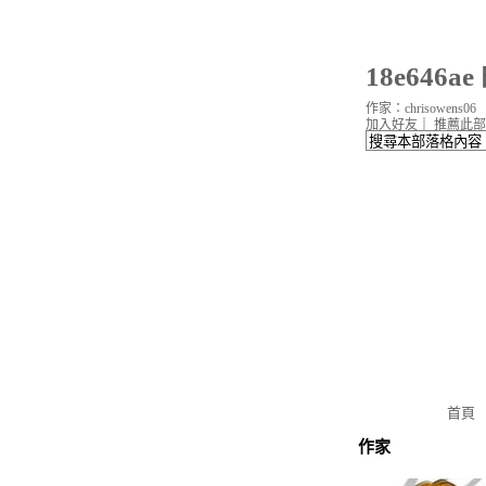
18e646a
作家：chrisowens06
加入好友
｜
推薦此部
首頁
作家