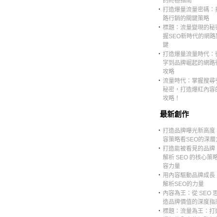
的終極指南
‧
打造爆量流量密碼：
路行銷的關鍵策略
‧
標題：流量變現的秘
握SEO新時代的網路
鍵
‧
打造爆量流量時代：
字到品牌崛起的網路
攻略
‧
流量時代：掌握搜尋
秘密，打造爆紅內容
攻略！
最新創作
‧
打造品牌曝光新高度
容策略看SEO的深層
‧
打造能被看見的品牌
解析 SEO 的核心策
容力量
‧
用內容驅動品牌成長
解析SEO的力量
‧
內容為王：從 SEO 
造品牌價值的深度指
‧
標題：流量為王：打