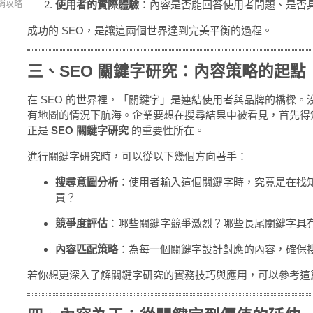
使用者的實際體驗
：內容是否能回答使用者問題、是否
銷攻略
成功的 SEO，是讓這兩個世界達到完美平衡的過程。
三、SEO 關鍵字研究：內容策略的起點
在 SEO 的世界裡，「關鍵字」是連結使用者與品牌的橋樑
有地圖的情況下航海。企業要想在搜尋結果中被看見，首先得
正是
SEO 關鍵字研究
的重要性所在。
進行關鍵字研究時，可以從以下幾個方向著手：
搜尋意圖分析
：使用者輸入這個關鍵字時，究竟是在找
買？
競爭度評估
：哪些關鍵字競爭激烈？哪些長尾關鍵字具
內容匹配策略
：為每一個關鍵字設計對應的內容，確保
若你想更深入了解關鍵字研究的實務技巧與應用，可以參考這