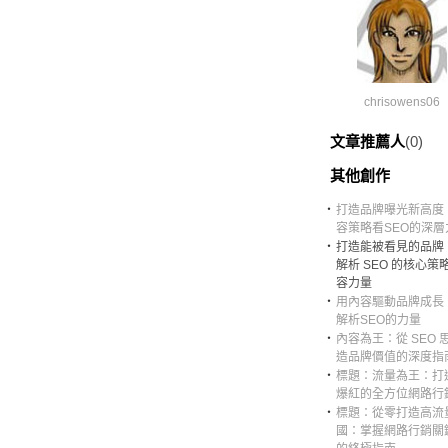
chrisowens06
文章推薦人
(0)
其他創作
‧
打造品牌曝光新高度
容策略看SEO的深層
‧
打造能被看見的品牌
解析 SEO 的核心策
容力量
‧
用內容驅動品牌成長
解析SEO的力量
‧
內容為王：從 SEO 
造品牌價值的深度指
‧
標題：流量為王：打
爆紅的全方位網路行
‧
標題：從零打造高流
國：掌握網路行銷關