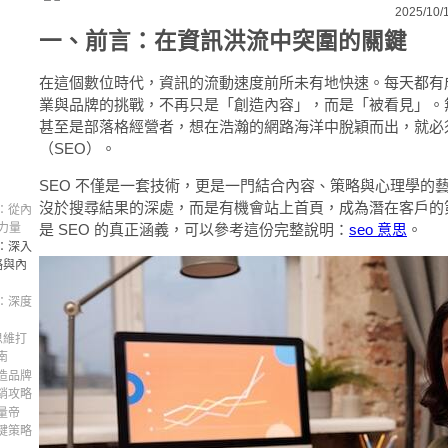
2025/10/
一、前言：在資訊洪流中突圍的關鍵
在這個數位時代，資訊的流動速度前所未有地快速。每天都有
業與品牌的挑戰，不再只是「創造內容」，而是「被看見」。
甚至是部落格經營者，想在浩瀚的網路海洋中脫穎而出，就必
（SEO）。
SEO 不僅是一套技術，更是一門結合內容、策略與心理學的
沒於搜尋結果的深處，而是有機會站上首頁，成為潛在客戶的
：從內
是 SEO 的真正涵義，可以參考這份完整說明：
seo 意思
。
力量
：深入
略與內
：深度
思維打
南
造品牌
銷攻略
量帝
鍵策略