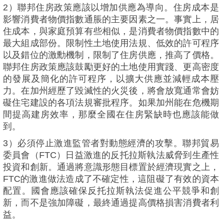
2）聯邦住房政策應該以增加供應為導向。住房成本是
影響消費者物價指數通脹的主要因素之一。事實上，居
住成本，與家庭預算有些相似，是消費者物價指數中的
最大組成部份。限制性土地使用法規、低效的許可程序
以及錯位的激勳機制，限制了住房供應，推高了價格。
聯邦住房政策應該鼓勵更好的土地使用實踐、更高密度
的發展及簡化的許可程序，以擴大供應並減輕成本壓
力。在加州經歷了毀滅性的火災後，將會放寬通常會妨
礙住宅建設的各項法規審批程序。如果加州能在危機期
間提高建房效率，那麼全國在住房緊缺時也應該能做
到。
3）必須停止激進監管者對動態經濟的攻擊。聯邦貿易
委員會（FTC）日益激進的反托拉斯執法威脅到生產性
投資和創新。通過將意識形態目標置於經濟現實之上，
FTC的激進做法造成了不確定性，這阻礙了有效的資本
配置。國會應該確保反托拉斯執法促進公平競爭和創
新，而不是強加障礙，最終通過提高價格損害消費者利
益。