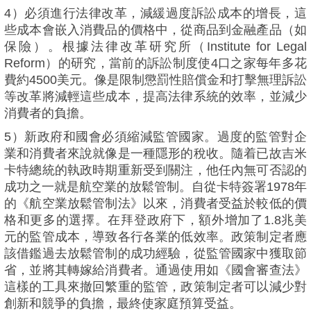
4）必須進行法律改革，減緩過度訴訟成本的增長，這
些成本會嵌入消費品的價格中，從商品到金融產品（如
保險）。根據法律改革研究所（Institute for Legal
Reform）的研究，當前的訴訟制度使4口之家每年多花
費約4500美元。像是限制懲罰性賠償金和打擊無理訴訟
等改革將減輕這些成本，提高法律系統的效率，並減少
消費者的負擔。
5）新政府和國會必須縮減監管國家。過度的監管對企
業和消費者來說就像是一種隱形的稅收。隨着已故吉米
卡特總統的執政時期重新受到關注，他任內無可否認的
成功之一就是航空業的放鬆管制。自從卡特簽署1978年
的《航空業放鬆管制法》以來，消費者受益於較低的價
格和更多的選擇。在拜登政府下，額外增加了1.8兆美
元的監管成本，導致各行各業的低效率。政策制定者應
該借鑑過去放鬆管制的成功經驗，從監管國家中獲取節
省，並將其轉嫁給消費者。通過使用如《國會審查法》
這樣的工具來撤回繁重的監管，政策制定者可以減少對
創新和競爭的負擔，最終使家庭預算受益。