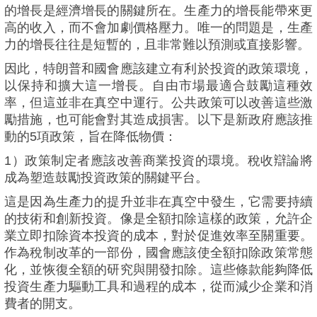
的增長是經濟增長的關鍵所在。生產力的增長能帶來更
高的收入，而不會加劇價格壓力。唯一的問題是，生產
力的增長往往是短暫的，且非常難以預測或直接影響。
因此，特朗普和國會應該建立有利於投資的政策環境，
以保持和擴大這一增長。自由市場最適合鼓勵這種效
率，但這並非在真空中運行。公共政策可以改善這些激
勵措施，也可能會對其造成損害。以下是新政府應該推
動的5項政策，旨在降低物價：
1）政策制定者應該改善商業投資的環境。稅收辯論將
成為塑造鼓勵投資政策的關鍵平台。
這是因為生產力的提升並非在真空中發生，它需要持續
的技術和創新投資。像是全額扣除這樣的政策，允許企
業立即扣除資本投資的成本，對於促進效率至關重要。
作為稅制改革的一部份，國會應該使全額扣除政策常態
化，並恢復全額的研究與開發扣除。這些條款能夠降低
投資生產力驅動工具和過程的成本，從而減少企業和消
費者的開支。