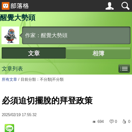
醒覺大勢頭
作家：醒覺大勢頭
文章
相簿
文章列表
所有文章
/
目前分類：不分類|不分類
必須迫切擺脫的拜登政策
2025
/
02
/
19
17:55:32
694
0
0