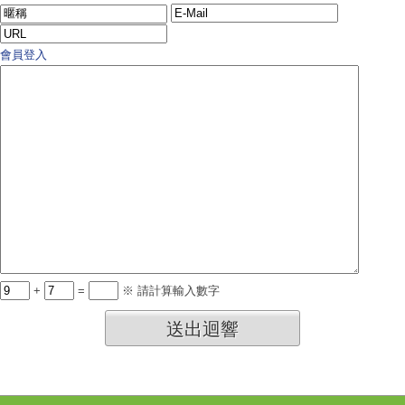
會員登入
+
=
※ 請計算輸入數字
送出迴響