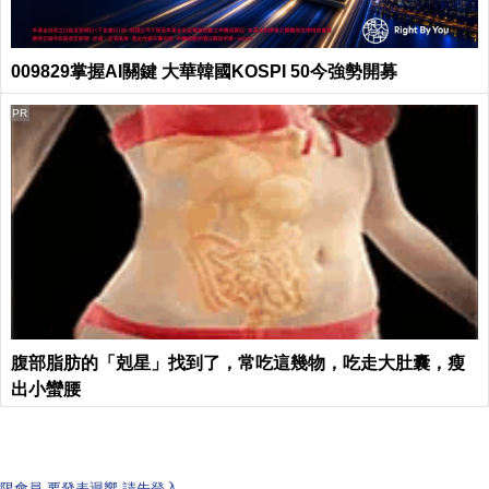
009829掌握AI關鍵 大華韓國KOSPI 50今強勢開募
PR
腹部脂肪的「剋星」找到了，常吃這幾物，吃走大肚囊，瘦
出小蠻腰
限會員,要發表迴響,請先登入