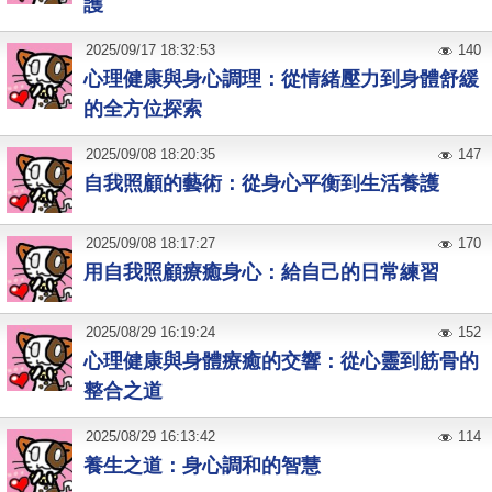
護
2025
/
09
/
17
18:32:53
140
心理健康與身心調理：從情緒壓力到身體舒緩
的全方位探索
2025
/
09
/
08
18:20:35
147
自我照顧的藝術：從身心平衡到生活養護
2025
/
09
/
08
18:17:27
170
用自我照顧療癒身心：給自己的日常練習
2025
/
08
/
29
16:19:24
152
心理健康與身體療癒的交響：從心靈到筋骨的
整合之道
2025
/
08
/
29
16:13:42
114
養生之道：身心調和的智慧