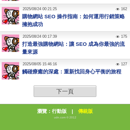
2025
/
08
/
24
00:21:25
162
購物網站 SEO 操作指南：如何運用行銷策略
擁抱成功
2025
/
08
/
24
00:17:39
175
打造最強購物網站：讓 SEO 成為你最強的流
量來源
2025
/
08
/
05
15:46:16
127
觸碰療癒的深處：重新找回身心平衡的旅程
下一頁
瀏覽：
行動版
|
傳統版
udn.com © 2012