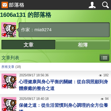
1606a131 的部落格
作家：mia9274
文章
相簿
文章列表
所有文章
(18)
2025
/
09
/
17
18:56:36
182
心理健康與身心平衡的關鍵：從自我照顧到身
體療癒的整合之道
2025
/
09
/
17
18:40:18
94
保健之道：從生活習慣到身心調理的全方位養