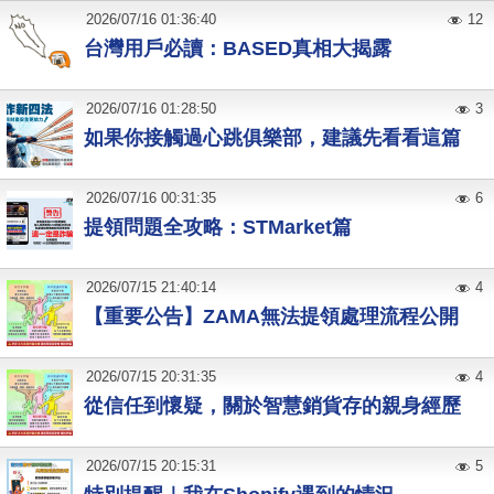
2026
/
07
/
16
01:36:40
12
台灣用戶必讀：BASED真相大揭露
2026
/
07
/
16
01:28:50
3
如果你接觸過心跳俱樂部，建議先看看這篇
2026
/
07
/
16
00:31:35
6
提領問題全攻略：STMarket篇
2026
/
07
/
15
21:40:14
4
【重要公告】ZAMA無法提領處理流程公開
2026
/
07
/
15
20:31:35
4
從信任到懷疑，關於智慧銷貨存的親身經歷
2026
/
07
/
15
20:15:31
5