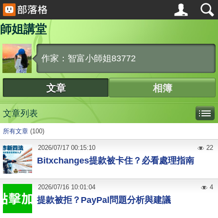
師姐講堂
作家：智富小師姐83772
文章
相簿
文章列表
所有文章
(100)
2026
/
07
/
17
00:15:10
22
Bitxchanges提款被卡住？必看處理指南
2026
/
07
/
16
10:01:04
4
提款被拒？PayPal問題分析與建議