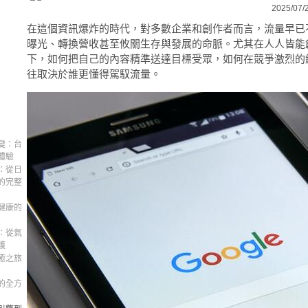
2025/07/
在這個資訊爆炸的時代，對多數企業和創作者而言，流量早已
曝光、轉換營收甚至攸關生存與發展的命脈。尤其在人人皆能
下，如何把自己的內容精準送達目標受眾，如何在競爭激烈的
往取決於誰更懂得駕馭流量。
變：台
體驗
：從日
的完整
健康的
：從氣
護
癒之旅
的全方