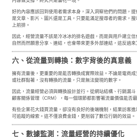
內容做支撐，終究只是曇花一現。
好的內容應該回到使用者需求本身，深入洞察他們的問題，提
是文章、影片、圖片還是工具，只要能滿足搜尋者的需求，搜
上前排。
因此，經營流量不該是冷冰冰的排名遊戲，而是與用戶建立信
自然而然願意分享、連結，也會帶來更多外部連結，這反過來又強
六、從流量到轉換：數字背後的真意義
擁有流量後，更重要的是能否轉換成實際效益。不論是電商成
或社群黏著，沒有轉換的流量，只是無法變現的數字。
因此，流量經營必須與轉換設計並行。從網站結構、行銷漏斗
顧客關係管理（CRM），每一個環節都影響著流量價值能否
有些企業花大錢買流量，卻沒有良好的後端機制，結果訪客進
可追蹤的線索。這不僅浪費金錢，更削弱了數位行銷的效益。
七、數據監測：流量經營的持續優化