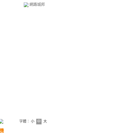
網路城邦
字體：
小
中
大
機