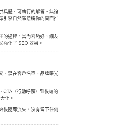
供具體、可執行的解答。無論
尋引擎自然願意將你的頁面推
任的過程。當內容夠好，網友
化了 SEO 效果。
交、潛在客戶名單、品牌曝光
、CTA（行動呼籲）到後端的
最大化。
站後隨即流失，沒有留下任何