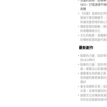
‧
流量的真相：從搜尋
SEO，打造源源不絕
商機
‧
【流量】是網站生死
搜尋引擎到關鍵字，
析讓流量倍增的核心
‧
傳統智慧的脈動：探
的身體療癒文化
‧
文化的軌跡：身體療
的傳統智慧與當代表
最新創作
‧
點擊的力量：從好奇
的SEO時代
‧
點擊的力量：從好奇
換，掌握SEO的靈魂
‧
健康養生與舒壓之道
常保健到專業推拿的
探討
‧
養生保健新日常：從
正骨，全面呵護你的
‧
按摩文化的傳承與演
中的在地風貌與現代