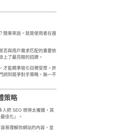
？簡單來說，就是使用者在搜
是否與用戶需求匹配的重要依
掛上了最亮眼的招牌。
，才能精準吸引目標受眾。許
門詞到競爭對手策略，無一不
體策略
人把 SEO 想得太複雜，其
尋引擎最佳化」。
更容易理解你網站的內容，並