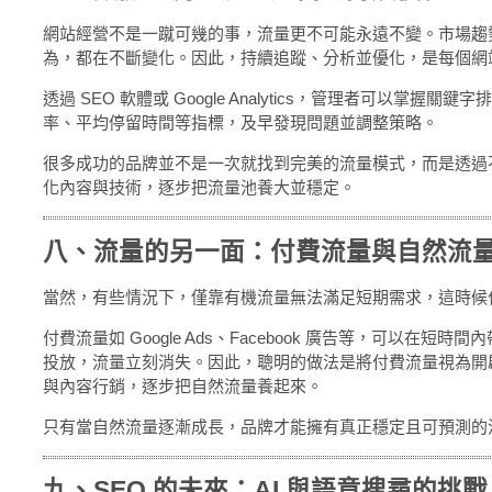
網站經營不是一蹴可幾的事，流量更不可能永遠不變。市場趨
為，都在不斷變化。因此，持續追蹤、分析並優化，是每個網
透過 SEO 軟體或 Google Analytics，管理者可以掌握
率、平均停留時間等指標，及早發現問題並調整策略。
很多成功的品牌並不是一次就找到完美的流量模式，而是透過不
化內容與技術，逐步把流量池養大並穩定。
八、流量的另一面：付費流量與自然流
當然，有些情況下，僅靠有機流量無法滿足短期需求，這時候
付費流量如 Google Ads、Facebook 廣告等，可以在短
投放，流量立刻消失。因此，聰明的做法是將付費流量視為開啟
與內容行銷，逐步把自然流量養起來。
只有當自然流量逐漸成長，品牌才能擁有真正穩定且可預測的
九、SEO 的未來：AI 與語意搜尋的挑戰