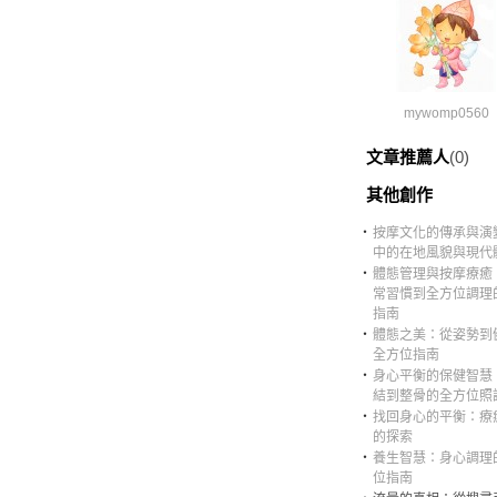
mywomp0560
文章推薦人
(0)
其他創作
‧
按摩文化的傳承與演
中的在地風貌與現代
‧
體態管理與按摩療癒
常習慣到全方位調理
指南
‧
體態之美：從姿勢到
全方位指南
‧
身心平衡的保健智慧
結到整骨的全方位照
‧
找回身心的平衡：療
的探索
‧
養生智慧：身心調理
位指南