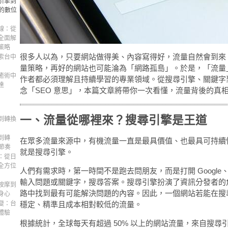
引擎到
的數位
線：從
全面解
策略
很多人以為，只要網站做得美、內容寫得好，流量自然會到來
索台中
量策略，再好的網站也可能淪為「網路孤島」。於是，「流量
癒術中
作者都必須理解且持續學習的專業領域。從搜尋引擎、關鍵字到
達
念「SEO 意思」，本篇文章將帶你一次看懂，流量背後的真
一、流量從哪裡來？搜尋引擎是王道
到轉換
到轉
在眾多流量來源中，有機流量一直是最具價值、也最具可持續
節奏
就是搜尋引擎。
：從日
全方位
人們有需求時，第一時間不是跑去問朋友，而是打開 Google、Bi
輸入問題或關鍵字，搜尋答案。搜尋引擎扮演了資訊分發者的
按摩到
路中找到最有可能解決問題的內容。因此，一個網站若能在搜
身心
變：台
穩定、精準且成本相對較低的流量。
體驗
根據統計，全球每天有超過 50% 以上的網站流量，來自搜尋