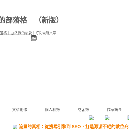
5 的部落格
（
新版
）
落格
｜
加入我的最愛
｜
訂閱最新文章
文章創作
個人相簿
訪客簿
作家簡介
流量的真相：從搜尋引擎到 SEO，打造源源不絕的數位商