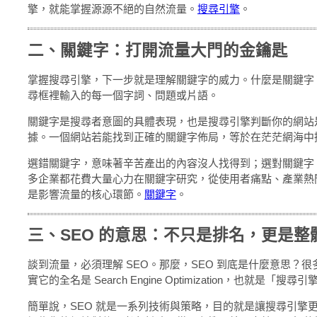
擎，就能掌握源源不絕的自然流量。
搜尋引擎
。
二、關鍵字：打開流量大門的金鑰匙
掌握搜尋引擎，下一步就是理解關鍵字的威力。什麼是關鍵字
尋框裡輸入的每一個字詞、問題或片語。
關鍵字是搜尋者意圖的具體表現，也是搜尋引擎判斷你的網站
據。一個網站若能找到正確的關鍵字佈局，等於在茫茫網海中
選錯關鍵字，意味著辛苦產出的內容沒人找得到；選對關鍵字
多企業都花費大量心力在關鍵字研究，從使用者痛點、產業熱
是影響流量的核心環節。
關鍵字
。
三、SEO 的意思：不只是排名，更是整
談到流量，必須理解 SEO。那麼，SEO 到底是什麼意思？很多
實它的全名是 Search Engine Optimization，也就是「搜
簡單說，SEO 就是一系列技術與策略，目的就是讓搜尋引擎