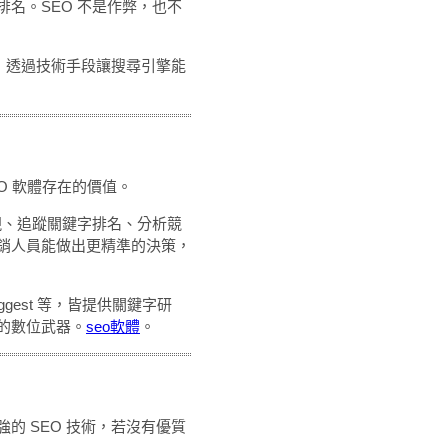
名。SEO 不是作弊，也不
求，透過技術手段讓搜尋引擎能
O 軟體存在的價值。
現、追蹤關鍵字排名、分析競
銷人員能做出更精準的決策，
suggest 等，皆提供關鍵字研
的數位武器。
seo軟體
。
的 SEO 技術，若沒有優質