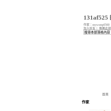
131af52
作家：mywomp0560
加入好友
｜
推薦此部
首頁
作家