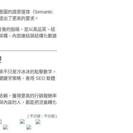
的語意搜尋（Semantic
O 提出了更高的要求。
尋背後的脈絡，並以高品質、結
架構、內部連結與結構化數據
賽
來不只是冷冰冰的點擊數字，
鍵字策略、善用 SEO 軟體
依賴，獲得更高的行銷報酬率
與內容的人，都能把流量轉化
(
不分類
｜
不分類
)