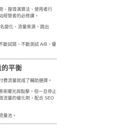
勢、搜尋演算法、使用者行
站經營者的必修課。
關鍵字排名變化、流量來源、跳出
斷試錯、不斷測試 A/B、優
量的平衡
付費流量就成了輔助選擇。
時間內帶來曝光與點擊，但一旦停止
流量的催化劑，配合 SEO
流量池。