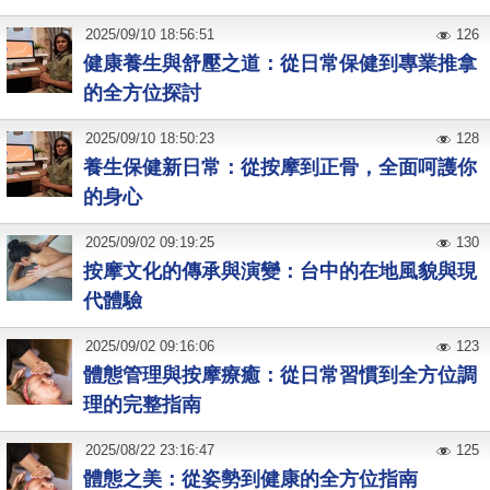
2025
/
09
/
10
18:56:51
126
健康養生與舒壓之道：從日常保健到專業推拿
的全方位探討
2025
/
09
/
10
18:50:23
128
養生保健新日常：從按摩到正骨，全面呵護你
的身心
2025
/
09
/
02
09:19:25
130
按摩文化的傳承與演變：台中的在地風貌與現
代體驗
2025
/
09
/
02
09:16:06
123
體態管理與按摩療癒：從日常習慣到全方位調
理的完整指南
2025
/
08
/
22
23:16:47
125
體態之美：從姿勢到健康的全方位指南