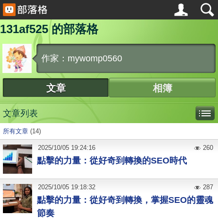
131af525 的部落格
作家：mywomp0560
文章
相簿
文章列表
所有文章
(14)
2025
/
10
/
05
19:24:16
260
點擊的力量：從好奇到轉換的SEO時代
2025
/
10
/
05
19:18:32
287
點擊的力量：從好奇到轉換，掌握SEO的靈魂
節奏