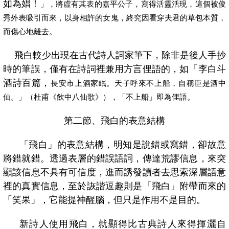
如為娼！
」，將虛有其表的嘉平公子，寫得活靈活現，這個被俊
秀外表吸引而來，以身相許的女鬼，終究因看穿夫君的草包本質，
而傷心地離去。
飛白較少出現在古代詩人詞家筆下，
除非是後人手抄
時的筆誤，僅有在詩詞裡兼用方言俚語的，如「
李白斗
酒詩百篇，
長安市上酒家眠。天子呼來不上船，自稱臣是酒中
仙。
」（
杜甫《飲中八仙歌》
），「不上船」即為俚語。
第二節、飛白的表意結構
「飛白」的表意結構，明知是說錯或寫錯，卻故意
將錯就錯。透過表層的錯誤語詞，傳達荒謬信息，來突
顯該信息不具有可信度，進而誘發讀者去思索深層語意
裡的真實信息，至於詼諧逗趣則是「飛白」附帶而來的
「笑果」，它能提神醒腦，但只是作用不是目的。
新詩人使用飛白，就顯得比古典詩人來得揮灑自