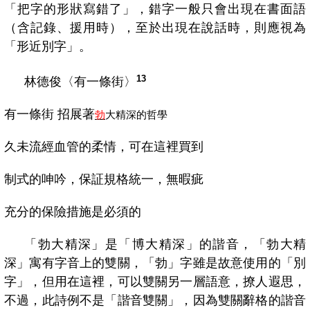
「把字的形狀寫錯了」，錯字一般只會出現在書面語
（含記錄、援用時），至於出現在說話時，則應視為
「形近別字」。
13
林德俊〈有一條街〉
有一條街
招展著
勃
大精深的哲學
久未流經血管的柔情，可在這裡買到
制式的呻吟，保証規格統一，無暇疵
充分的保險措施是必須的
「勃大精深」是「博大精深」的諧音，「勃大精
深」寓有字音上的雙關，「勃」字雖是故意使用的「別
字」，但用在這裡，可以雙關另一層語意，撩人遐思，
不過，此詩例不是「諧音雙關」，因為雙關辭格的諧音