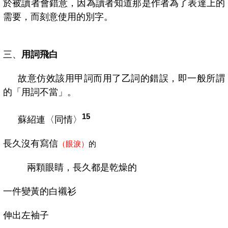
於被讀者會錯意，因為讀者知道那是作者為了表達上的
需要，而刻意使用的別字。
三、
用詞飛白
故意仿效該用甲詞而用了乙詞的錯誤，即一般所謂
的「用詞不當」。
15
蘇紹連〈同情
〉
長久沒有寫信
（眼淚）
的
兩顆眼睛，長久都是乾燥的
一件變黃的白襯衫
伸出左袖子