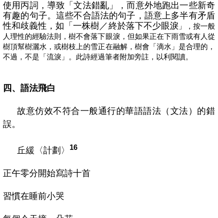
使用丙詞，導致「文法錯亂」，而意外地跑出一些新奇
有趣的句子。這些不合語法的句子，語意上多半有矛盾
性和歧義性，如「
一株樹／終於落下不少眼淚
」，按一般
人理性的經驗法則，樹不會落下眼淚，但如果正在下雨雪或有人從
樹頂幫樹灑水，或樹枝上的雪正在融解，樹會「滴水」是合理的，
不過，不是「流淚」。此詩經過筆者附加旁註，以利閱讀。
四、語法飛白
故意仿效不符合一般通行的華語語法（文法）的錯
誤。
16
丘緩〈計劃〉
正午零分開始寫詩十首
習慣在睡前小哭