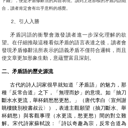
下錢」，
便是矛盾修辭法的具體表現。讀到上述那樣的矛盾詞語組
合，讀者肯定會有出乎意料的感覺。
2
、引人入勝
矛盾詞語的衝擊會激發讀者進一步深化理解的欲
望。在仔細推敲這種看似矛盾的語言表達之後，讀者會
發現矛盾修辭法所表示的語義矛盾不僅符合邏輯，而且
使文章更加形象生動，意蘊豐富且深刻。
二、矛盾語的歷史源流
古代的詩人詞家很早就知道「矛盾語」的魅力，那
種「反常合道」之下，「無理而妙」的意境。如
「抽刀
斷水水更流，舉杯銷愁愁更愁。」
（唐代李白〈宣州謝
眺樓餞別校書叔云〉），表達主觀願望（抽刀斷水、舉
杯銷愁）與客觀事理（水更流，愁更愁）間的對立難
解。宋代詩家蘇軾說：「詩以奇趣為宗，反常合道為