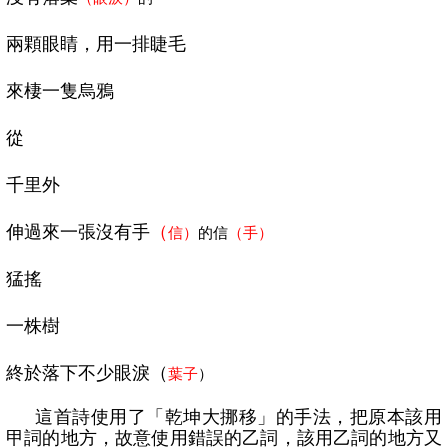
兩顆眼睛，用一排睫毛
來棲一隻烏鴉
從
千里外
伸過來一張沒有手
（
信
）
的信
（
手
）
猛搖
一株樹
終於落下不少眼淚（
葉子
）
這首詩使用了「乾坤大挪移」的手法，把原本該用
甲詞的地方，故意使用錯誤的乙詞，該用乙詞的地方又