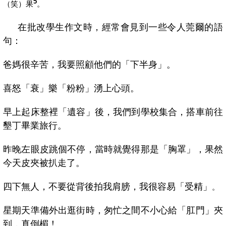
5
（笑）果
。
在批改學生作文時，經常會見到一些令人莞爾的語
句：
爸媽很辛苦，我要照顧他們的「下半身」。
喜怒「衰」樂「粉粉」湧上心頭。
早上起床整裡「遺容」後，我們到學校集合，搭車前往
墾丁畢業旅行。
昨晚左眼皮跳個不停，當時就覺得那是「胸罩」，果然
今天皮夾被扒走了。
四下無人，不要從背後拍我肩膀，我很容易「受精」
。
星期天準備外出逛街時，匆忙之間不小心給「肛門」夾
到，真倒楣！