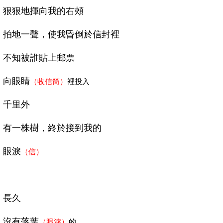
狠狠地揮向我的右頰
拍地一聲，使我昏倒於信封裡
不知被誰貼上郵票
向眼睛
（收信筒）
裡投入
千里外
有一株樹，終於接到我的
眼淚
（信）
長久
沒有落葉
（眼淚）
的