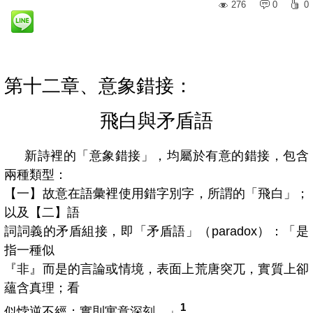
276
0
0
第十二章、意象錯接：
飛白與矛盾語
新詩裡的「意象錯接」，均屬於有意的錯接，包含
兩種類型：
【一】故意在語彙裡使用錯字別字，所謂的「飛白」；
以及【二】語
詞詞義的矛盾組接，即「矛盾語」（
paradox
）：「是
指一種似
『非』而是的言論或情境，表面上荒唐突兀，實質上卻
蘊含真理；看
1
似悖逆不經；實則寓意深刻。」
。