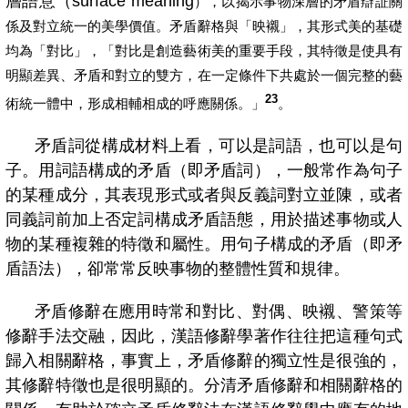
層語意（
surface meaning
），以揭示事物深層的矛盾辯証關
係及對立統一的美學價值。矛盾辭格與「映襯」，其形式美的基礎
均為「對比」，「對比是創造藝術美的重要手段，其特徵是使具有
明顯差異、矛盾和對立的雙方，在一定條件下共處於一個完整的藝
23
術統一體中，形成相輔相成的呼應關係。」
。
矛盾詞從構成材料上看，可以是詞語，也可以是句
子。用詞語構成的矛盾（即矛盾詞），一般常作為句子
的某種成分，其表現形式或者與反義詞對立並陳，或者
同義詞前加上否定詞構成矛盾語態，用於描述事物或人
物的某種複雜的特徵和屬性。用句子構成的矛盾（即矛
盾語法），卻常常反映事物的整體性質和規律。
矛盾修辭在應用時常和對比、對偶、映襯、警策等
修辭手法交融，因此，漢語修辭學著作往往把這種句式
歸入相關辭格，事實上，矛盾修辭的獨立性是很強的，
其修辭特徵也是很明顯的。分清矛盾修辭和相關辭格的