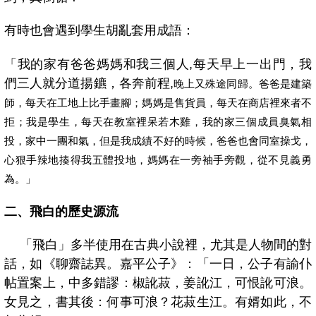
有時也會遇到學生胡亂套用成語：
「我的家有爸爸媽媽和我三個人,
每天早上一出門，我
們三人就分道揚鑣，各奔前程,
晚上又殊途同歸。爸爸是建築
師，每天在工地上比手畫腳；媽媽是售貨員，每天在商店裡來者不
拒；我是學生，每天在教室裡呆若木雞，我的家三個成員臭氣相
投，家中一團和氣，但是我成績不好的時候，爸爸也會同室操戈，
心狠手辣地揍得我五體投地，媽媽在一旁袖手旁觀，從不見義勇
為。」
二、飛白的歷史源流
「飛白」多半使用在古典小說裡，尤其是人物間的對
話，如《聊齋誌異。嘉平公子》：
「一日，公子有諭仆
帖置案上，中多錯謬：椒訛菽，姜訛江，可恨訛可浪。
女見之，書其後：何事可浪？花菽生江。有婿如此，不