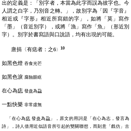
出的定義是：「別字者，本當為此字而誤為彼字也。今
人謂之白字，乃別音之轉。」，故別字為「因『字音』
相近或『字形』相近所寫錯的字」，如將「莫」寫作
「墨」（音近別字），或將「漁」寫作「魚」（形近別
字）。別字於書寫語與口說語，均有出現的可能。
10
唐捐〈
有痣者：之6
〉
如黑色燈
吞食光芒
如黑色淚
腐蝕眼眶
在心為
痣
發
炎
為
蝨
一點快樂
非常虛無
「在心為
痣
發
炎
為
蝨
」，
原文的用詞是「在心為志，發言為
詩」，詩人借用近似語音所引起的雙關聯想，而刻意「戲仿」古