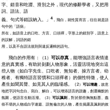
字、錯音和吃澀、滑別之外，現代的修辭學者，又把用
詞、語法、語
4
義、句式等錯誤納入。」
，飛白，就性質而言，往往就是語
句中的「語病」
所在，如語音上的口吃、方言、口頭禪，字形上的錯別字，語意上
的誤解，詞語的錯
用，以及不合語法規則與違反邏輯的語句。
飛白的作用有：（1
）
可以存真
，能增強語言表情達
意的真實感，有助於刻劃人物形象，活靈活現地突出這
些人物（如白字先生、口吃者、無知者、操方言者、幼
稚者、有獨特語言習慣和口頭禪者）的個性特徵，使人
產生如聞其聲、如見其人的臨場感。（2
）
可以增趣
，故意
地把字詞句念白、寫白、解白，可以增添語言的諧趣，創選幽默的
氛圍，使語言生動活潑。（3）
可以諷刺
，對於那些胸無點墨、蠢
俗不堪的人物或白字連篇、語無倫次的人物，產生揭露及諷刺的效