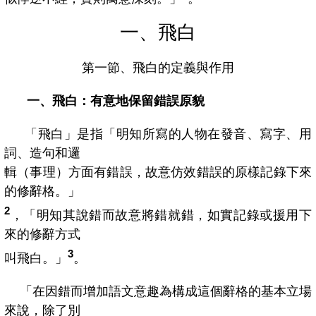
一、飛白
第一節、飛白的定義與作用
一、飛白：有意地保留錯誤原貌
「飛白」是指「明知所寫的人物在發音、寫字、用
詞、造句和邏
輯（事理）方面有錯誤，故意仿效錯誤的原樣記錄下來
的修辭格。」
2
，「明知其說錯而故意將錯就錯，如實記錄或援用下
來的修辭方式
3
叫飛白。」
。
「在因錯而增加語文意趣為構成這個辭格的基本立場
來說，除了別