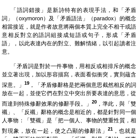
「語詞錯接」是新詩特有的表現手法，和「矛盾
詞」
（
oxymoron
）
及「矛盾語法」
（
paradox
）
的概念
相當接近，就是作者故意將兩個本質上完全不相干或語
意相反對立的語詞組接成短語或句子，形成「矛盾
語」，以此表達內在的對立、難解情緒，以引起讀者注
意。
「矛盾詞是對於一件事物，用相反或相排斥的概念
並立著出現，加以形容描寫，表面看似衝突，實則蘊含
19
深意。」
，「矛盾修辭格是把兩個意思截然相反的詞
放在一起，並使它們在對立中突出所要表達的意思，從
20
而達到特殊修辭效果的修辭手段。」
，準此，與「雙
襯」、「反襯」辭格的概念是相近的，都是針對同一個
人事物：「雙襯」是「把一個人、事物的雙重性質，相
21
對現象，放在一起，使之凸顯的修辭法」
，也就是