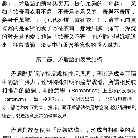
趣」，矛盾語的新奇與突兀，提供足夠的「奇趣」。又
如
「欲寄君衣君不還，不寄君衣君又寒。寄與不寄間，
妾身千萬難。」
（元代姚燧〈寄征衣〉），這首元曲實
際寫的是家鄉的妻子寄征衣前，那種細膩、痛苦、深沈
的對夫君的愛，通過「欲寄又不寄」的矛盾心理娓娓道
來，極富情韻，淒美中有著含蓄
隽
永的感人魅力。
第二節、矛盾語的表意結構
矛盾辭是訴諸相反或相排斥語詞，藉以造成突兀陌
生的語言張力，達到特殊鮮明的撞擊震憾。所謂相反或
相排斥的語詞，即語意學（
Semantics
）上通稱的反義詞
（
antonym
），如「冷與熱」、「光明與黑暗」、「清晰與模糊」
等，語意均相互對立、排斥。而矛盾語法便是故意將此類語詞並列
組合，製造語意反常的修辭效果。
矛盾是故意使用「反義結構」，形成自相衝突的表