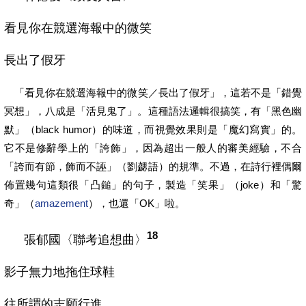
看見你在競選海報中的微笑
長出了假牙
「看見你在競選海報中的微笑／長出了假牙」，
這若不是「錯覺
冥想」，八成是「活見鬼了」。這種語法邏輯很搞笑，有「黑色幽
默」
（
black humor
）的味道，而視覺效果則是「魔幻寫實」的。
它不是修辭學上的「誇飾」，因為超出一般人的審美經驗，不合
「誇而有節，飾而不誣」（劉勰語）的規準。不過，在詩行裡偶爾
佈置幾句這類很「凸鎚」的句子，製造「笑果」（
joke
）和「驚
奇」
（
amazement
），也還「
OK
」啦。
18
張郁國〈聯考追想曲〉
影子無力地拖住球鞋
往所謂的志願行進