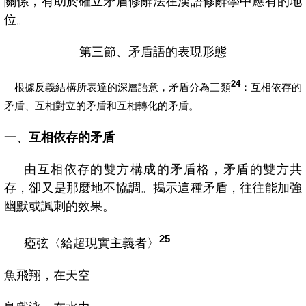
關係，有助於確立矛盾修辭法在漢語修辭學中應有的地
位。
第三節、矛盾語的表現形態
24
根據反義結構所表達的深層語意，矛盾分為三類
：互相依存的
矛盾、互相對立的矛盾和互相轉化的矛盾。
一、
互相依存的矛盾
由互相依存的雙方構成的矛盾格，矛盾的雙方共
存，卻又是那麼地不協調。揭示這種矛盾，往往能加強
幽默或諷刺的效果。
25
瘂弦〈給超現實主義者〉
魚飛翔，在天空