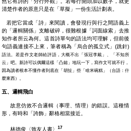
然它有詩的「分行外觀」。若每行開頭加以數字，就更
清楚作者的原意只是在「草擬」一份生活計劃表。
若把它當成「詩」來閱讀，會發現行與行之間語義上
的「邏輯關係」支離破碎，很難根據「詞面線索」去推
知作者所云為何。這首詩單句的語法均可理解，但前後
句語義連接不上來，筆者稱為「烏合的孤立式」(
跳針)
語法。若是作文老師給評語，大概不出「張冠李戴」、「不知所
云」吧。新詩可以偶爾這樣「凸鎚」地玩一下，寫作文可就不行，
因為讀者根本不懂作者到底在「胡扯」些「啥米碗糕」（台語：什
麼東西）。
五、邏輯飛白
故意仿效不合邏輯（事理、情理）的錯誤。這種情
形，有時和「誇飾」辭格相當接近。
17
林德俊〈致友人書〉