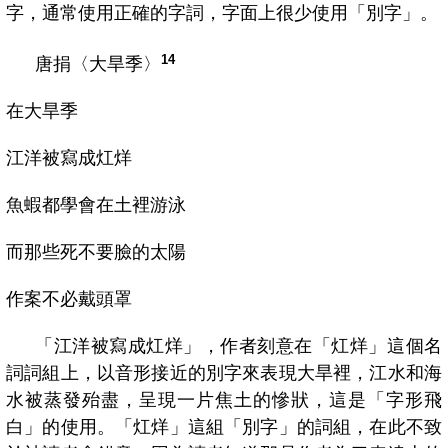
字，通常使用正確的字詞，字面上很少使用「別字」。
14
唐捐〈大旱季〉
在大旱季
江洋被寫成灴烊
魚蝦都學會在土裡游泳
而那些死不要臉的太陽
作案不必戴頭罩
「江洋被寫成灴烊」，
作者刻意在
「灴烊」
這個名
詞詞組上，以音形接近的別字來表現大旱裡，江水和海
水被蒸發殆盡，呈現一片焦土的慘狀，這是「字形飛
白」的使用。「
灴烊」
這組「別字」的詞組，在此不致