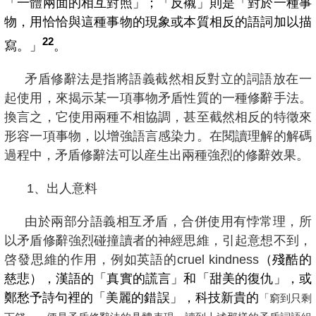
「一體兩面的相互對照」；「反襯」則是「對於一種事
物，用恰恰與這種事物的現象或本質相反的語詞加以描
22
寫。」
。
矛盾修辭法是指將語義截然相反對立的詞語放在一
起使用，來揭示某一項事物矛盾性質的一種修辭手法。
換言之，它使用兩種不相協調，甚至截然相反的特徵來
形容一項事物，以增強語言感染力。在閱讀理解的解碼
過程中，矛盾修辭法可以産生出兩種強烈的修辭效果。
1
、出人意料
由於兩部分語義相互矛盾，合併使用有悖常理，所
以矛盾修辭強烈碰撞讀者的神經思維，引起意想不到，
啓發思維的作用，例如英語的cruel kindness
（殘酷的
慈悲），漢語的「真實的謊言」和「甜美的復仇」，或
鄭愁予詩句裡的「美麗的錯誤」，科技新貴的
「窮到只剩