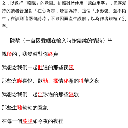
文，以遂行「嘲諷」的意圖。仿體雖然使用「飛白用字」，但喜愛
詩的讀者普遍對「在心為志，發言為詩」這個「原形體」並不陌
生，在讀到這兩句詩時，不致因而產生誤解，以為作者錯植了別
字。
11
陳黎〈一首因愛睏在輸入時按錯鍵的情詩〉
親
礙
的，我發誓對你
終
貞
我想念我們一起
肚
過的那些夜
碗
那些充
瞞
喜悅、歡
勒
、
揉
情
秘
意的
牲
華之夜
我想念我們一起
淫
詠過的那些
濕
歌
那些生
雞
勃勃的意象
在每一個
蔓腸
如今夜的夜裡