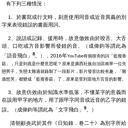
有下列三種情況：
1
、於書寫或行文時，刻意使用同音或近音異義的別
字來表現錯誤的書面用詞。
2
、說話或記錄、援用時，故意倣效由於咬舌、大舌
頭、口吃或方音影響而發錯的音。（成偉鈞等謂此為
8
「語音飛白」
。）
，2016
年
YouTube
有個很夯的詞「藍瘦香
菇」，只是到底是什麼意思呢？原來是廣西壯族自治區南寧一位失
戀男子，失戀太難過就錄製了一段影片，影片發音比較有趣，「難
過想哭」都變成「藍瘦香菇」了
，
原來是受到當地方言音的影響。
3
、故意仿效由於知識水準低落，不懂某字的意義而
在該用甲字的地方，用了跟甲字同音或近音的乙字的錯
9
誤。（成偉鈞等謂此為「文字飛白」
。）
清朝顧炎武於其作《日知錄．卷二十》為別字所給