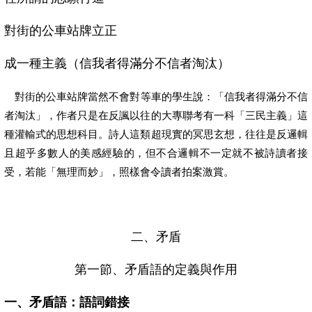
對街的公車站牌立正
成一種主義（信我者得滿分不信者淘汰）
對街的公車站牌當然不會對等車的學生說：「
信我者得滿分不信
者淘汰
」，作者只是在反諷以往的大專聯考有一科「三民主義」這
種灌輸式的思想科目。詩人這類超現實的冥思玄想，往往是反邏輯
且超乎多數人的美感經驗的，但不合邏輯不一定就不被詩讀者接
受，若能「無理而妙」，照樣會令讀者拍案激賞。
二、矛盾
第一節、矛盾語的定義與作用
一、矛盾語：
語詞錯接