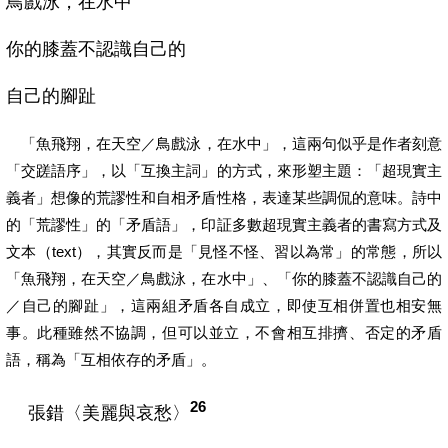
鳥戲泳，在水中
你的膝蓋不認識自己的
自己的腳趾
「魚飛翔，在天空／鳥戲泳，在水中」，
這兩句似乎是作者刻意
「交蹉語序」，以「互換主詞」的方式，來形塑主題：「超現實主
義者」想像的荒謬性和自相矛盾性格，表達某些調侃的意味。詩中
的「荒謬性」的「矛盾語」，印証多數超現實主義者的書寫方式及
文本
（
text
）
，其實反而是「見怪不怪、習以為常」的常態，所以
「
魚飛翔，在天空／鳥戲泳，在水中
」、「
你的膝蓋不認識自己的
／自己的腳趾
」，這兩組矛盾各自成立，即使互相併置也相安無
事。此種雖然不協調，但可以並立，不會相互排擠、否定的矛盾
語，稱為「
互相依存的矛盾」。
26
張錯〈美麗與哀愁〉