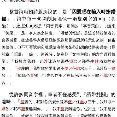
整首詩就如詩題所說的，是「
因愛睏在輸入時按錯
鍵
」，
詩中每一句均刻意埋伏一兩隻別字的bug
（臭
蟲），這些bug
都是「同音異字」形態的「字音飛白」，讀來
「笑果」十足，令人為之捧腹。「滑稽與怪誕」是這首詩給筆者的
直覺感受，雖然美學家桑塔亞納認為那是由惡所暗示出來的一種審
美價值，但不可否認的它引誘讀者循著某些幻想的歧路去遊蕩（見
前章「反諷」一節）。這首詩，刻意朝「文字遊戲」的方向經營氛
圍：
「
我想念我們一起
淫
詠過的那些
濕
歌／那些生
雞
勃勃的意
象」、
「
侵
愛的，我對你的愛永遠不
便
／
任
肉
水三千，我只取一
嫖
飲
」
、
「
如綠色
直
物，行光合作用／在日光月光下不眠不
羞
地交
合」。
從許多同音字裡，筆者不僅感受到「語帶雙關」的
趣味：
「
侵
愛的，我對你的愛永遠不
便
／
任
肉
水三千，我只取一
嫖
飲／我不
響
要離開你」
，
「我不
響
要離開你
」
也許是「我不想要
離開你」，或者是「我悶聲不響地離開你」；筆者隨即也察覺到，