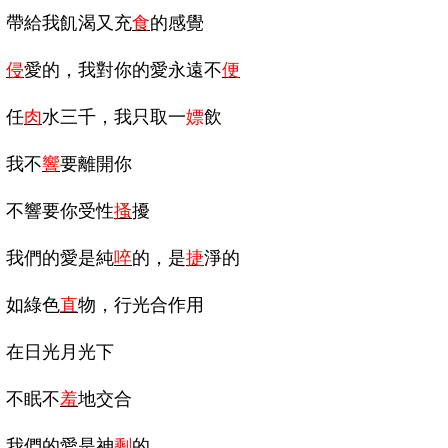
帶給我飢渴又充
食
的感覺
侵
愛的，我對你的愛永遠不
便
任
肉
水三千，我只取一
嫖
飲
我不
響
要離開你
不響要你受性
搔
擾
我們的愛是純
啐
的，是
捷
淨的
如綠色
直
物，行光合作用
在日光月光下
不眠不
羞
地交合
我們的愛是神
剩
的