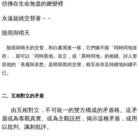
彷彿在生命無盡的嬗變裡
永遠旋繞交替著－－
陰雨與晴天
陰雨與晴天的交替，和白晝黑夜一樣，它們雖不能「同時同地並
存」，卻可以「同時異地」並立，或「異時同地」的相續。詩人形
容他的「美麗與哀愁」是晴與雨的交替，相互依存且持續地糾纏不
已。
二、互相對立的矛盾
由互相對立，不可統一的雙方構成的矛盾格。這矛
盾或為客觀真實、或為主觀設想，揭示這種矛盾，或用
以批判、諷刺批評。