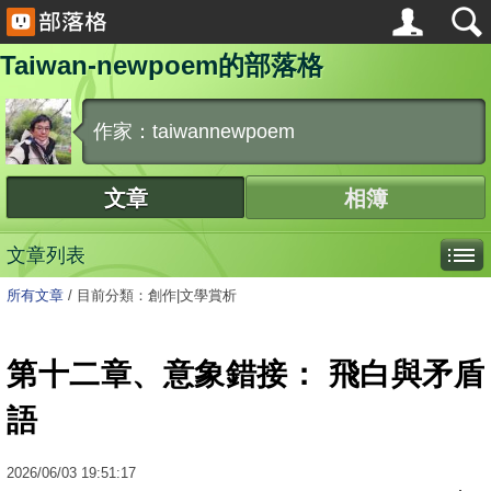
Taiwan-newpoem的部落格
作家：taiwannewpoem
文章
相簿
文章列表
所有文章
/
目前分類：創作|文學賞析
第十二章、意象錯接： 飛白與矛盾
語
2026
/
06
/
03
19:51:17