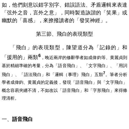
如，他們刻意以錯字別字、錯誤語法、矛盾邏輯來表達
「弦外之音，言外之意」，同時製造詼諧的「笑果」或
幽默的「喜感」，來撩撥讀者的「發笑神經」。
第三節、飛白的表現類型
「飛白」的表現類型，陳望道分為「記錄的」和
6
「援用的」兩類
，晚近兩岸的修辭學者如成偉鈞等、
麗貞則
黄
基於精細準確的考量，分為「語音飛白」、「文字飛白」、「用詞
7
飛白」、「語法飛白」和「邏輯（事理）飛白」五類
。筆者分析
學者成偉鈞、
麗貞的定義後，發現「語音飛白」與「文字飛白」
黄
概念容易夾纏不清，不如改以「語音飛白」和「字形飛白」來得條
理清析。
一、
語音飛白