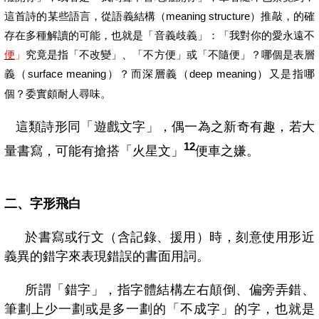
這首詩的某些語言，從語義結構
（
meaning structure
）
推敲，的確
存在多種解讀的可能，也就是「音義歧義」：「
我對你的愛永遠不
便
」
究竟是指「不改變」、「不方便」或「不隨便」？哪個是表層
義
（
surface meaning
）
？而深層義
（
deep meaning
）
又是指
哪
個？委實頗耐人尋味。
這類詩形同「遊戲文字」，偶一為之新奇有趣，若大
12
量書寫，可能有搶搭「火星文」
便車之嫌。
二、字形飛白
於書寫或行文（含記錄、援用）時，刻意使用形近
義異的錯字來表現錯誤的書面用詞。
所謂「錯字」，指字體結構左右顛倒、偏旁弄錯、
筆劃上少一劃或是多一劃的「不成字」的字，也就是