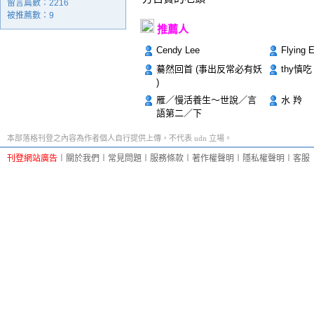
留言篇數：2216
被推薦數：
9
推薦人
Cendy Lee
Flying 
驀然回首 (事出反常必有妖
thy慎
)
雁／慢活養生～世說／言
水 羚
語第二／下
本部落格刊登之內容為作者個人自行提供上傳，不代表 udn 立場。
刊登網站廣告
︱
關於我們
︱
常見問題
︱
服務條款
︱
著作權聲明
︱
隱私權聲明
︱
客服