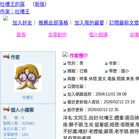
吐嘈王的窩
（
新版
）
作家：吐嘈王
加入好友
｜
推薦此部落格
｜
加入我的最愛
｜
訂閱最新文章
首頁
文章創作
個人相簿
訪
作家簡介
作家
性別：男
年齡：
婚姻：已婚
學歷：國小
興趣：時事,休閒,藝文,電腦,閱讀,美食,
公開信箱：
加入網路城邦：2004/11/01 09:08
吐嘈王
最近更新個人資訊：2026/02/12 23:19
個人小檔案
創作更新：2026/02/13 22:35
洋名:文同王,自封:吐嘈王;體重:兩百磅
等 級：8
點閱人氣：425881
座:獅子頭,生肖:鼠輩誑;經歷:很簡單,
本日人氣：57
不好講;嗜好:老煙槍;籍貫:老竽頭.期待:
文章創作：163
芳自賞的老頭