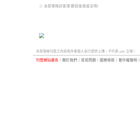
☆ 本部落格訪客簿 歡迎會員留言唷!
本部落格刊登之內容為作者個人自行提供上傳，不代表 udn 立場。
刊登網站廣告
︱
關於我們
︱
常見問題
︱
服務條款
︱
著作權聲明