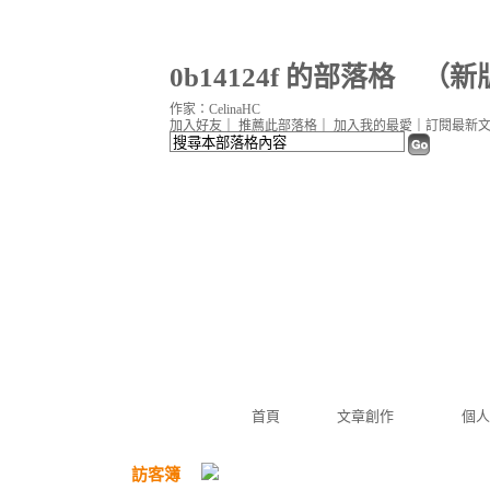
0b14124f 的部落格
（
新
作家：CelinaHC
加入好友
｜
推薦此部落格
｜
加入我的最愛
｜
訂閱最新
首頁
文章創作
個人
訪客簿