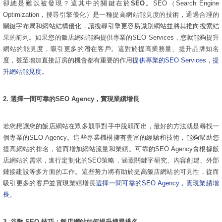
卻總是難以被發現？這其中的關鍵在於
SEO
。SEO（Search Engine
Optimization，搜尋引擎優化）是一種提高網站能見度的技術，通過合理的
關鍵字布局和網站結構優化，讓搜尋引擎更容易識別網站並將其推向搜索結
果的前列。如果您的飯店網站能夠提供專業的SEO Services，您就能夠提升
網站的能見度，吸引更多的潛在客戶。這對於提高業務量、提升品牌知名
度，甚至增加直接訂房的機會都有重要的作用
提供專業的SEO Services，提
升網站能見度
。
2.
選擇一間可靠的SEO Agency，實現業績增長
若您想讓您的飯店網站在眾多競爭對手中脫穎而出，最好的方法就是尋找一
個專業的SEO Agency。這些專業機構擁有豐富的經驗和技術，能夠幫助您
提高網站的排名，從而增加網站流量和業績。可靠的SEO Agency會根據飯
店網站的需求，進行定制化的SEO策略，涵蓋關鍵字研究、內容創建、外部
鏈接建設等多方面的工作。這些努力將有助於提高飯店網站的可見性，從而
吸引更多的客戶並實現業績增長
選擇一間可靠的SEO Agency，實現業績增
長
。
3.
谷歌 SEO 技巧：飯店網站如何提升搜尋排名