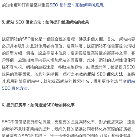
的知名度和訂房量至關重要
SEO 是什麼？完整解釋與應用
。
5.
網站 SEO 優化方法：如何提升飯店網站的效果
飯店網站的SEO優化是一個綜合性的過程，涉及多個方面。首先，網站內容
必須具有吸引力且對使用者有價值。這意味著，飯店網站不僅需要提供清晰
的房型介紹、價格、設施等基本信息，還需要通過高質量的部落格文章、客
戶評價、旅遊指南等內容來增加網站的豐富度。此外，網站的技術性優化同
樣不容忽視。網站的加載速度、移動端兼容性、結構設計等，都是提升SEO
效果的重要因素。若您能夠掌握一些行之有效的
網站 SEO 優化方法
，並將
其應用到飯店網站中，就能提高網站的搜索排名，吸引更多的訪問者
網站
SEO 優化方法
。
6.
提升訂房率：如何通過SEO增加轉化率
SEO不僅僅是提升網站流量，更重要的是提高轉化率。對於飯店來說，流量
的增加不意味著業績的提升，最終的目的是讓訪問者轉化為實際的訂房者。
這就需要在SEO的基礎上，進一步優化網站的用戶體驗（UX）和轉化漏斗。