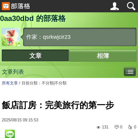
0aa30dbd 的部落格
作家：qsrkwjcir23
文章
相簿
文章列表
所有文章
/
目前分類：不分類|不分類
飯店訂房：完美旅行的第一步
2025
/
08
/
15
09:15:53
131
0
0