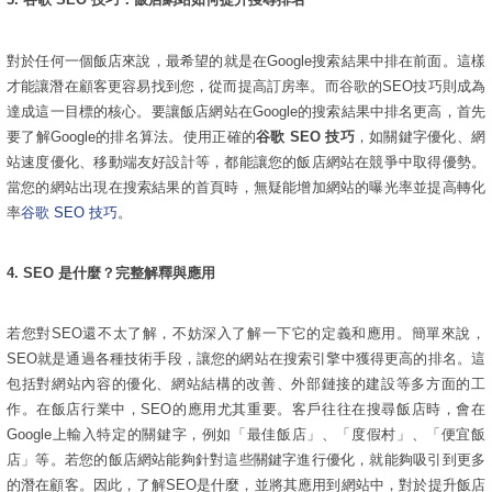
對於任何一個飯店來說，最希望的就是在Google搜索結果中排在前面。這樣
才能讓潛在顧客更容易找到您，從而提高訂房率。而谷歌的SEO技巧則成為
達成這一目標的核心。要讓飯店網站在Google的搜索結果中排名更高，首先
要了解Google的排名算法。使用正確的
谷歌 SEO 技巧
，如關鍵字優化、網
站速度優化、移動端友好設計等，都能讓您的飯店網站在競爭中取得優勢。
當您的網站出現在搜索結果的首頁時，無疑能增加網站的曝光率並提高轉化
率
谷歌 SEO 技巧
。
4.
SEO 是什麼？完整解釋與應用
若您對SEO還不太了解，不妨深入了解一下它的定義和應用。簡單來說，
SEO就是通過各種技術手段，讓您的網站在搜索引擎中獲得更高的排名。這
包括對網站內容的優化、網站結構的改善、外部鏈接的建設等多方面的工
作。在飯店行業中，SEO的應用尤其重要。客戶往往在搜尋飯店時，會在
Google上輸入特定的關鍵字，例如「最佳飯店」、「度假村」、「便宜飯
店」等。若您的飯店網站能夠針對這些關鍵字進行優化，就能夠吸引到更多
的潛在顧客。因此，了解SEO是什麼，並將其應用到網站中，對於提升飯店