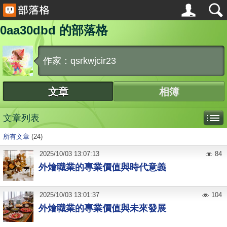
0aa30dbd 的部落格
作家：qsrkwjcir23
文章
相簿
文章列表
所有文章
(24)
2025
/
10
/
03
13:07:13
84
外燴職業的專業價值與時代意義
2025
/
10
/
03
13:01:37
104
外燴職業的專業價值與未來發展