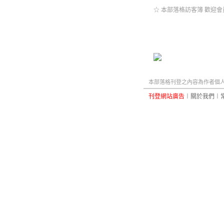
☆ 本部落格訪客簿 歡迎會
本部落格刊登之內容為作者個人自
刊登網站廣告
︱
關於我們
︱