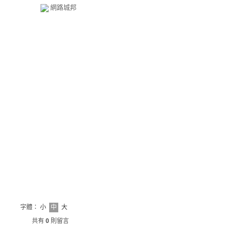
網路城邦
字體：
小
中
大
共有
0
則留言