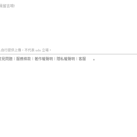
員留言唷!
行提供上傳，不代表 udn 立場。
常見問題
︱
服務條款
︱
著作權聲明
︱
隱私權聲明
︱
客服