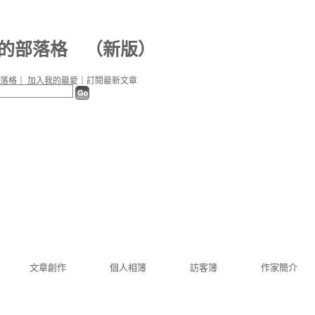
72 的部落格
（
新版
）
落格
｜
加入我的最愛
｜
訂閱最新文章
文章創作
個人相簿
訪客簿
作家簡介