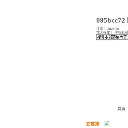
095bcc
作家：vincentlu
加入好友
｜
推薦此部
首頁
訪客簿