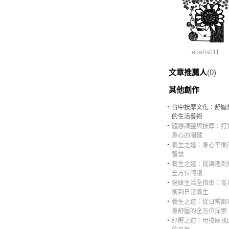
eoahs011
文章推薦人
(0)
其他創作
‧
台中按摩文化：舒壓
的生活藝術
‧
體態調整與按摩：打
身心的關鍵
‧
養生之道：身心平衡
智慧
‧
養生之道：從調理到
全方位呵護
‧
健康生活全指南：從
衡到日常養生
‧
養生之道：從日常調
身舒壓的全方位探索
‧
紓壓之道：用按摩找