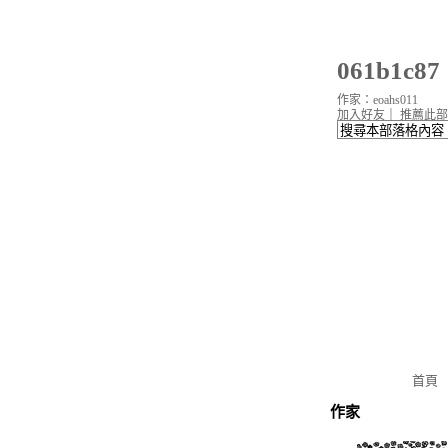
061b1c
作家：eoahs011
加入好友
｜
推薦此部
首頁
作家