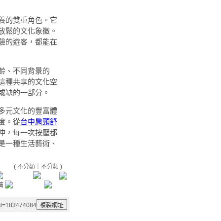
養的雙重角色。它
放鬆的文化象徵。
驗的遊客，都能在
齡、不同背景的
這種共享的文化空
或缺的一部分。
多元文化的豐富體
度。從
台中肩頸舒
伸，每一次按壓都
是一種生活藝術、
(
不分類
｜
不分類
)
aid=183474084