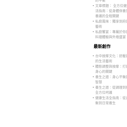
的平衡
‧
文章標題： 全方位
活指南：從身體保養
養護的全程關鍵
‧
私廚風味：獨享到府
藝術
‧
私廚饗宴：專屬於你
料理體驗與外燴盛宴
最新創作
‧
台中按摩文化：舒壓
的生活藝術
‧
體態調整與按摩：打
身心的關鍵
‧
養生之道：身心平衡
智慧
‧
養生之道：從調理到
全方位呵護
‧
健康生活全指南：從
衡到日常養生