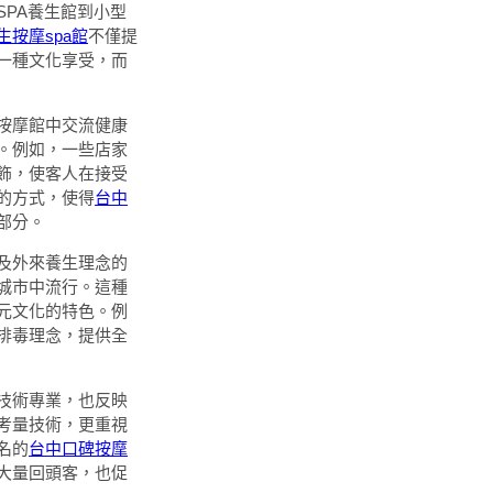
PA養生館到小型
生按摩spa館
不僅提
一種文化享受，而
按摩館中交流健康
。例如，一些店家
飾，使客人在接受
的方式，使得
台中
部分。
及外來養生理念的
城市中流行。這種
元文化的特色。例
排毒理念，提供全
技術專業，也反映
考量技術，更重視
名的
台中口碑按摩
大量回頭客，也促