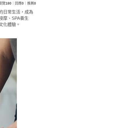
瀏覽
180
｜回應
0
｜推薦
0
的日常生活，成為
摩、SPA養生
文化體驗。