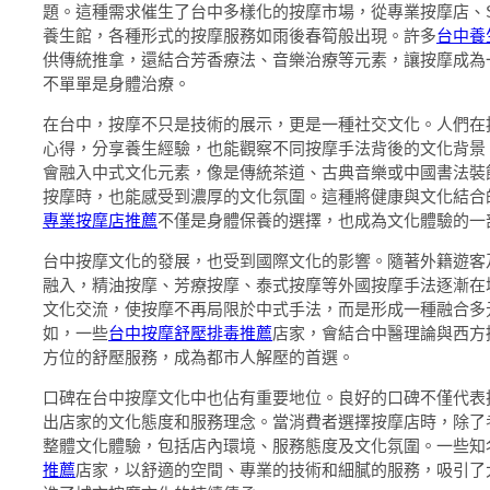
題。這種需求催生了台中多樣化的按摩市場，從專業按摩店、S
養生館，各種形式的按摩服務如雨後春筍般出現。許多
台中養
供傳統推拿，還結合芳香療法、音樂治療等元素，讓按摩成為
不單單是身體治療。
在台中，按摩不只是技術的展示，更是一種社交文化。人們在
心得，分享養生經驗，也能觀察不同按摩手法背後的文化背景
會融入中式文化元素，像是傳統茶道、古典音樂或中國書法裝
按摩時，也能感受到濃厚的文化氛圍。這種將健康與文化結合
專業按摩店推薦
不僅是身體保養的選擇，也成為文化體驗的一
台中按摩文化的發展，也受到國際文化的影響。隨著外籍遊客
融入，精油按摩、芳療按摩、泰式按摩等外國按摩手法逐漸在
文化交流，使按摩不再局限於中式手法，而是形成一種融合多
如，一些
台中按摩舒壓排毒推薦
店家，會結合中醫理論與西方
方位的舒壓服務，成為都市人解壓的首選。
口碑在台中按摩文化中也佔有重要地位。良好的口碑不僅代表
出店家的文化態度和服務理念。當消費者選擇按摩店時，除了
整體文化體驗，包括店內環境、服務態度及文化氛圍。一些知
推薦
店家，以舒適的空間、專業的技術和細膩的服務，吸引了