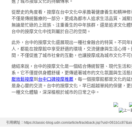
進了城市按摩文化的持續傳承。
從歷史的角度看，按摩在台中文化中承擔著健康養生和精神修
不僅是傳統醫療的一部分，更成為都市人追求生活品質、減壓
無論是忙碌的上班族、注重養生的中年族群，還是追求文化體
台中的按摩文化中找到屬於自己的空間。
此外，台中的按摩文化還展現出一種社會融合的特質。不同年
人，都能在按摩館中享受舒適的環境，交流健康與生活心得。
間，不僅促進了城市社會的互動，也讓按摩成為城市文化不可
總結來說，台中的按摩文化是一個結合傳統智慧、現代生活和
系。它不僅提供身體舒緩，更傳遞著城市的文化氛圍與生活態
壓放鬆按摩
到
台中口碑按摩推薦
，每一個按摩館都是文化的延
是身心靈的交流。台中的按摩文化，早已超越單純的保健，更
一種文化體驗，深深植根於城市的日常之中。
引用網址：https://classic-blog.udn.com/article/trackback.jsp?uid=061b1c87&