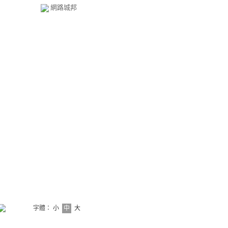
網路城邦
字體：
小
中
大