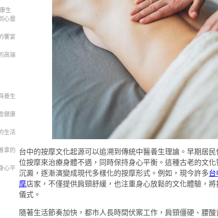
健康生
到心靈
的饗宴
的高端
與養生
造健康
的生活
推拿的
台中的按摩文化起源可以追溯到傳統中醫養生理論。早期居民
位按摩來治療身體不適，同時保持身心平衡。這種古老的文化
身心平
沉澱，逐漸演變成現代多樣化的按摩形式。例如，現今許多
台
摩
店家，不僅提供肩頸舒緩，也注重身心放鬆的文化體驗，將
儀式。
隨著生活節奏加快，都市人長時間伏案工作，肩頸僵硬、腰酸