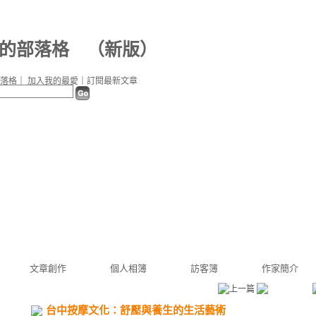
87 的部落格
（
新版
）
落格
｜
加入我的最愛
｜
訂閱最新文章
文章創作
個人相簿
訪客簿
作家簡介
台中按摩文化：舒壓與養生的生活藝術