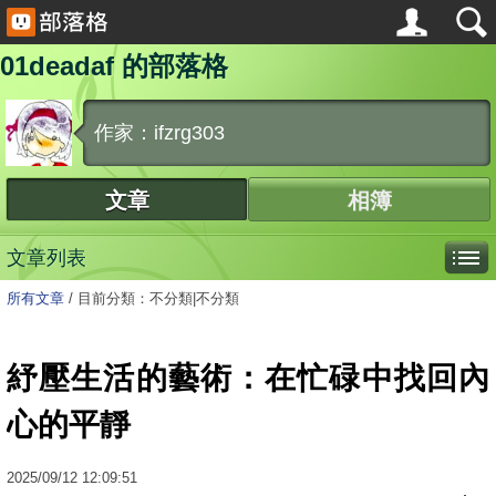
01deadaf 的部落格
作家：ifzrg303
文章
相簿
文章列表
所有文章
/
目前分類：不分類|不分類
紓壓生活的藝術：在忙碌中找回內
心的平靜
2025
/
09
/
12
12:09:51