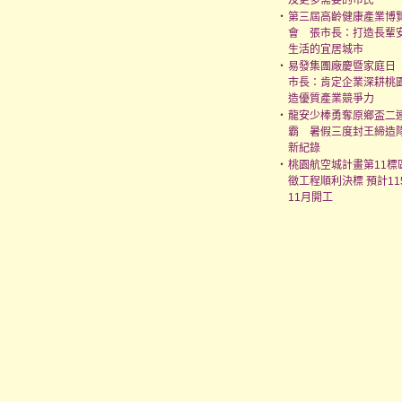
及更多需要的市民
‧
第三屆高齡健康產業博
會 張市長：打造長輩
生活的宜居城市
‧
易發集團廠慶暨家庭日
市長：肯定企業深耕桃
造優質產業競爭力
‧
龍安少棒勇奪原鄉盃二
霸 暑假三度封王締造
新紀錄
‧
桃園航空城計畫第11標
徵工程順利決標 預計11
11月開工