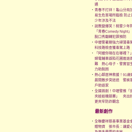
通
‧
青春不打烊！龜山分局
易生危害場所臨檢 防止
少年涉及不法
‧
說教變爆笑！桃警少年
「青春Comedy Night」
脫口秀翻轉犯罪預防
‧
中壢警暑期強力掃蕩毒
科技路檢查獲毒駕上路
‧
「阿嬤你現在在哪裡？
婦電輔車誤陷花圃進退
難 熱心母子、警實習
力助脫困
‧
熱心鄰居神救援！91歲
晨間散步突迷途 警挨
戶助返家
‧
全國首創！中壢警推「
夾娃娃機競賽」 夾出
更夾牢防詐觀念
最新創作
‧
全聯慶祥慈善事業基金
贈物資 張市長：讓愛