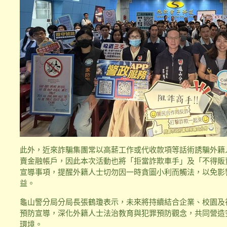
此外，近來詐騙集團常以高薪工作或代收款項等話術誘騙外籍
賣金融帳戶，因此本次活動也將「拒當詐欺車手」及「不得販
宣導事項，提醒外籍人士切勿因一時貪圖小利而觸法，以免影
益。
龜山警分局分局長張鶴瓊表示，未來將持續結合企業、校園及
預防宣導，深化外籍人士法治教育與犯罪預防觀念，共同營造
環境。