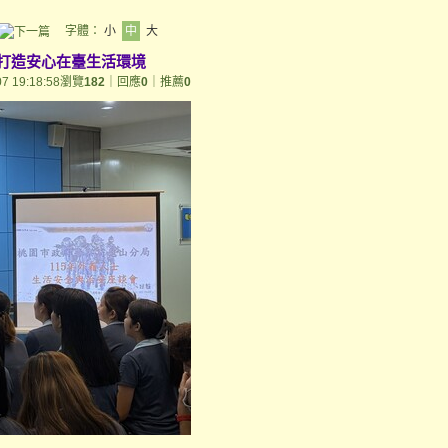
字體：
小
中
大
打造安心在臺生活環境
07 19:18:58
瀏覽
182
｜回應
0
｜推薦
0