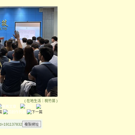
(
在地生活
｜
桃竹苗
)
aid=191137832