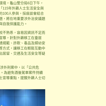
環境，龜山警分局6日下午，
115年外籍人士生活安全與
100人參與，採座談會結合
題，將在地重要涉外治安議題
與自我保護能力。
較不熟悉，容易因資訊不足而
宣導，針對外籍移工在臺居
通規範、詐欺、毒品及婦幼安
等方式，讓移工在輕鬆互動中
出居留、交通及生活安全等疑
桃園涉外刑案中，以「公共危
增長。為避免酒後駕車案件持續
士宣導重點，提醒外籍人士切